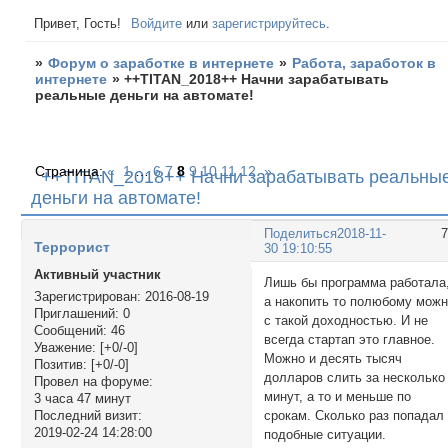
Привет, Гость!
Войдите
или
зарегистрируйтесь
.
»
Форум о заработке в интернете
»
Работа, заработок в
интернете
»
++TITAN_2018++ Начни зарабатывать
реальные деньги на автомате!
Страница:
«
1
…
6
7
8
9
10
11
12
»
++TITAN_2018++ Начни зарабатывать реальны
деньги на автомате!
Поделиться
2018-11-
Террорист
30 19:10:55
Активный участник
Лишь бы программа работала
Зарегистрирован
: 2016-08-19
а накопить то полюбому мож
Приглашений:
0
с такой доходностью. И не
Сообщений:
46
всегда стартап это главное.
Уважение:
[+0/-0]
Можно и десять тысяч
Позитив:
[+0/-0]
долларов слить за несколько
Провел на форуме:
минут, а то и меньше по
3 часа 47 минут
срокам. Сколько раз попадал
Последний визит:
2019-02-24 14:28:00
подобные ситуации.