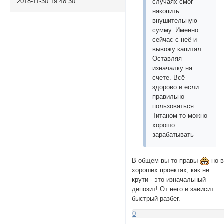
2018-11-30 19:48:30
случаях смог
накопить
внушительную
сумму. Именно
сейчас с неё и
вывожу капитал.
Оставляя
изначалку на
счете. Всё
здорово и если
правильно
пользоваться
Титаном то можно
хорошо
зарабатывать
В общем вы то правы
но 
хороших проектах, как не
крути - это изначальный
депозит! От него и зависит
быстрый разбег.
0