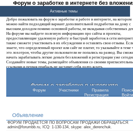
Форум о заработке в интернете без вложени
денег.
Активные темы
Добро пожаловать на форум о заработке и работе в интернете, на котором
можно найти подходящий вариант дополнительной подработки на дому с
высоким доходом помимо основной работы, не вкладывая собственных ден
На форуме вы найдете полезную информацию про сайты и проекты,
предоставляющие удаленную работу и быстрый заработок в сети интернет,
также сможете участвовать в их обсуждении и оставлять свои отзывы. Есл
знаете, что определенный проект или сайт не платит, то указывайте в теме 
это лохотрон, чтобы другие пользователи не попались на развод. Вы смож
начать зарабатывать легкие деньги без вложений и регистрации уже сегодн
Создавайте новые темы, размещайте объявления со своими пригласительн
ссылками и первая прибыль не заставит себя долго ждать.
Форум о заработке в интернете
Форум
Участники
Правила
Поис
Регистрация
Войт
Объявление
ФОРУМ ПРОДАЕТСЯ! ПО ВОПРОСАМ ПРОДАЖИ ОБРАЩАТЬСЯ:
admin@forumbb.ru, ICQ: 1-130-134, skype: alex_derenchuk.