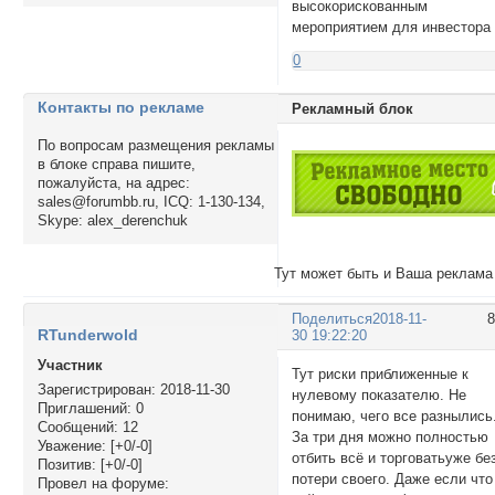
высокорискованным
мероприятием для инвестора
0
Контакты по рекламе
Рекламный блок
По вопросам размещения рекламы
в блоке справа пишите,
пожалуйста, на адрес:
sales@forumbb.ru, ICQ: 1-130-134,
Skype: alex_derenchuk
Тут может быть и Ваша реклама
Поделиться
2018-11-
RTunderwold
30 19:22:20
Участник
Тут риски приближенные к
Зарегистрирован
: 2018-11-30
нулевому показателю. Не
Приглашений:
0
понимаю, чего все разнылись
Сообщений:
12
За три дня можно полностью
Уважение:
[+0/-0]
отбить всё и торговатьуже бе
Позитив:
[+0/-0]
потери своего. Даже если что
Провел на форуме: