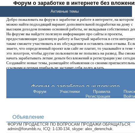
Форум о заработке в интернете без вложени
денег.
Активные темы
Добро пожаловать на форум о заработке и работе в интернете, на котором
можно найти подходящий вариант дополнительной подработки на дому с
высоким доходом помимо основной работы, не вкладывая собственных ден
На форуме вы найдете полезную информацию про сайты и проекты,
предоставляющие удаленную работу и быстрый заработок в сети интернет,
также сможете участвовать в их обсуждении и оставлять свои отзывы. Есл
знаете, что определенный проект или сайт не платит, то указывайте в теме 
это лохотрон, чтобы другие пользователи не попались на развод. Вы смож
начать зарабатывать легкие деньги без вложений и регистрации уже сегодн
Создавайте новые темы, размещайте объявления со своими пригласительн
ссылками и первая прибыль не заставит себя долго ждать.
Форум о заработке в интернете
Форум
Участники
Правила
Поис
Регистрация
Войт
Объявление
ФОРУМ ПРОДАЕТСЯ! ПО ВОПРОСАМ ПРОДАЖИ ОБРАЩАТЬСЯ:
admin@forumbb.ru, ICQ: 1-130-134, skype: alex_derenchuk.