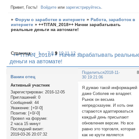
Привет, Гость!
Войдите
или
зарегистрируйтесь
.
»
Форум о заработке в интернете
»
Работа, заработок в
интернете
»
++TITAN_2018++ Начни зарабатывать
реальные деньги на автомате!
Страница:
«
1
…
7
8
9
10
11
12
»
++TITAN_2018++ Начни зарабатывать реальны
деньги на автомате!
Поделиться
2018-11-
Ванин отец
30 19:21:06
Активный участник
Я думаю такой информацией
Зарегистрирован
: 2016-12-05
даже Соболев не владеет.
Приглашений:
0
Рынок он весьма
Сообщений:
44
непредсказуем. И хоть они
Уважение:
[+0/-0]
стараются адаптироваться
Позитив:
[+0/-0]
каждый день присылают
Провел на форуме:
обновления версии. Но все
2 часа 15 минут
равно это торговля, которая
Последний визит:
2019-03-26 20:07:32
как не крути является