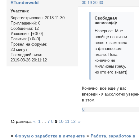
RTunderwold
30 19:30:30
Участник
Зарегистрирован
: 2018-11-30
Свободная
написал(а):
Приглашений:
0
Сообщений:
12
Наверное. Мне
Уважение:
[+0/-0]
вообще по жизни
Позитив:
[+0/-0]
везет я заметила
Провел на форуме:
в финансовом
20 минут
плане. Пока
Последний визит:
2019-03-26 20:11:12
конечно не
миллионы гребу,
но кто его знает))
Конечно, всё ещё у вас
впереди - я абсолютно увере
в этом.
0
Страница:
«
1
…
7
8
9
10
11
12
»
»
Форум о заработке в интернете
»
Работа, заработок в