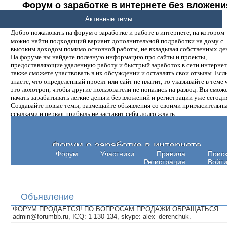
Форум о заработке в интернете без вложени
денег.
Активные темы
Добро пожаловать на форум о заработке и работе в интернете, на котором
можно найти подходящий вариант дополнительной подработки на дому с
высоким доходом помимо основной работы, не вкладывая собственных ден
На форуме вы найдете полезную информацию про сайты и проекты,
предоставляющие удаленную работу и быстрый заработок в сети интернет,
также сможете участвовать в их обсуждении и оставлять свои отзывы. Есл
знаете, что определенный проект или сайт не платит, то указывайте в теме 
это лохотрон, чтобы другие пользователи не попались на развод. Вы смож
начать зарабатывать легкие деньги без вложений и регистрации уже сегодн
Создавайте новые темы, размещайте объявления со своими пригласительн
ссылками и первая прибыль не заставит себя долго ждать.
Форум о заработке в интернете
Форум
Участники
Правила
Поис
Регистрация
Войт
Объявление
ФОРУМ ПРОДАЕТСЯ! ПО ВОПРОСАМ ПРОДАЖИ ОБРАЩАТЬСЯ:
admin@forumbb.ru, ICQ: 1-130-134, skype: alex_derenchuk.