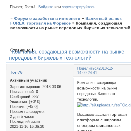
Привет, Гость!
Войдите
или
зарегистрируйтесь
.
»
Форум о заработке в интернете
»
Валютный рынок
FOREX, торговля на Форексе
»
Компания, создающая
возможности на рынке передовых биржевых технологий
Страница:
1
Компания, создающая возможности на рынке
передовых биржевых технологий
Поделиться
2018-12-
Torr76
14 09:24:41
Активный участник
Компания, создающая
Зарегистрирован
: 2018-03-06
возможности на рынке
Приглашений:
0
передовых биржевых
Сообщений:
387
технологий.
Уважение:
[+0/-0]
Позитив:
[+0/-0]
Провел на форуме:
Высококлассная торговая
2 дня 5 часов
платформа с широким
Последний визит:
спектром финансовых
2021-11-16 16:36:30
активов.