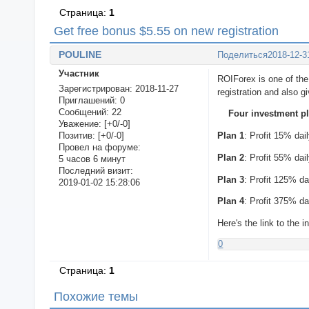
Страница:
1
Get free bonus $5.55 on new registration
POULINE
Поделиться
2018-12-3
Участник
ROIForex is one of the
Зарегистрирован
: 2018-11-27
registration and also g
Приглашений:
0
Сообщений:
22
Four investment p
Уважение:
[+0/-0]
Позитив:
[+0/-0]
Plan 1
: Profit 15% dai
Провел на форуме:
Plan 2
: Profit 55% dai
5 часов 6 минут
Последний визит:
Plan 3
: Profit 125% da
2019-01-02 15:28:06
Plan 4
: Profit 375% d
Here's the link to the 
0
Страница:
1
Похожие темы