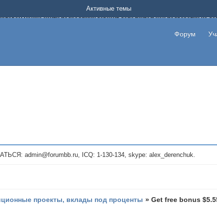
Форум о заработке в интернете без вложения денег.
Активные темы
на котором можно найти подходящий вариант дополнительной подработки на д
про сайты и проекты, предоставляющие удаленную работу и быстрый заработок
т или сайт не платит, то указывайте в теме что это лохотрон, чтобы другие по
Форум
Уч
те новые темы, размещайте объявления со своими пригласительными ссылками и
admin@forumbb.ru, ICQ: 1-130-134, skype: alex_derenchuk.
иционные проекты, вклады под проценты
»
Get free bonus $5.5