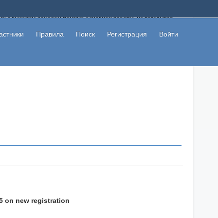
ому с высоким доходом помимо основной работы, не вкладывая
 в сети интернет, а также сможете участвовать в их обсуждении
льзователи не попались на развод. Вы сможете начать зарабатывать
астники
Правила
Поиск
Регистрация
Войти
 первая прибыль не заставит себя долго ждать.
5 on new registration