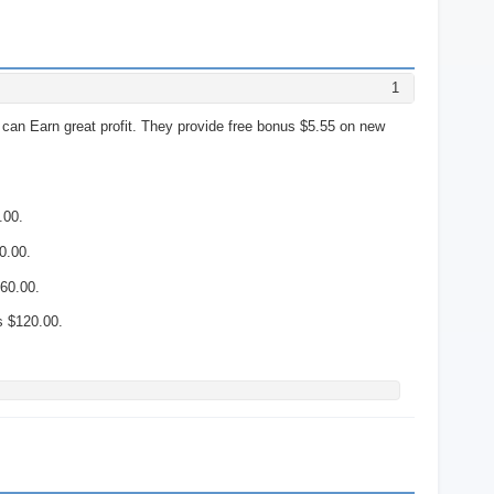
1
can Earn great profit. They provide free bonus $5.55 on new
.00.
0.00.
$60.00.
s $120.00.