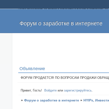
Добро пожаловать на форум о заработке и работе в интернете, 
собственных денег. На форуме вы найдете полезную информацию 
и оставлять свои отзывы. Если вы знаете, что определенный проек
легкие деньги без вложений и регистрации уже сегодня. Создавай
Форум о заработке в интернете
Объявление
ФОРУМ ПРОДАЕТСЯ! ПО ВОПРОСАМ ПРОДАЖИ ОБРАЩАТЬСЯ: 
Привет, Гость!
Войдите
или
зарегистрируйтесь
.
»
Форум о заработке в интернете
»
HYIPs, Инвест