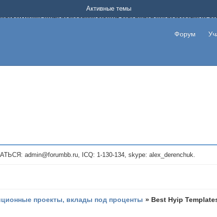
Форум о заработке в интернете без вложения денег.
Активные темы
на котором можно найти подходящий вариант дополнительной подработки на д
про сайты и проекты, предоставляющие удаленную работу и быстрый заработок
т или сайт не платит, то указывайте в теме что это лохотрон, чтобы другие по
Форум
Уч
те новые темы, размещайте объявления со своими пригласительными ссылками и
admin@forumbb.ru, ICQ: 1-130-134, skype: alex_derenchuk.
иционные проекты, вклады под проценты
»
Best Hyip Template