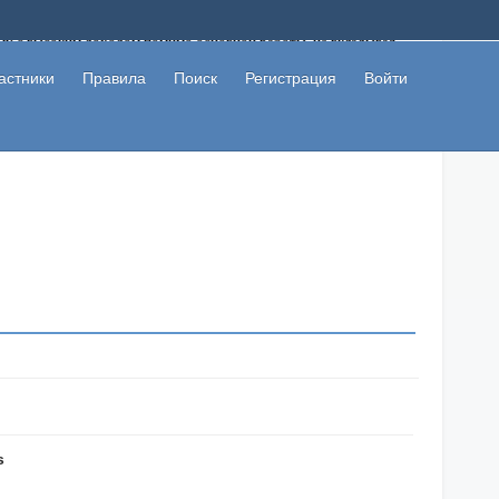
ому с высоким доходом помимо основной работы, не вкладывая
 в сети интернет, а также сможете участвовать в их обсуждении
льзователи не попались на развод. Вы сможете начать зарабатывать
астники
Правила
Поиск
Регистрация
Войти
 первая прибыль не заставит себя долго ждать.
s