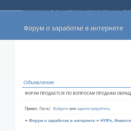
Добро пожаловать на форум о заработке и работе в интернете, 
собственных денег. На форуме вы найдете полезную информацию 
и оставлять свои отзывы. Если вы знаете, что определенный проек
легкие деньги без вложений и регистрации уже сегодня. Создавай
Форум о заработке в интернете
Объявление
ФОРУМ ПРОДАЕТСЯ! ПО ВОПРОСАМ ПРОДАЖИ ОБРАЩАТЬСЯ: 
Привет, Гость!
Войдите
или
зарегистрируйтесь
.
»
Форум о заработке в интернете
»
HYIPs, Инвест