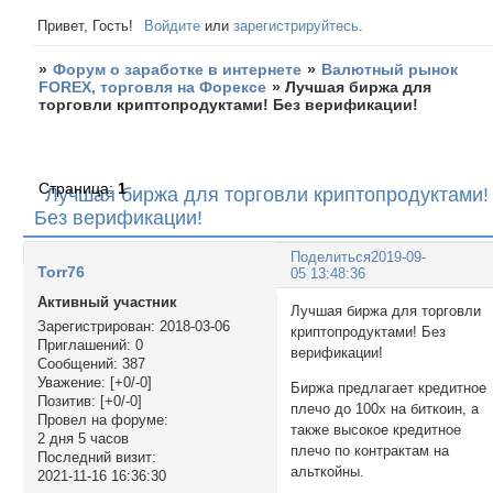
Привет, Гость!
Войдите
или
зарегистрируйтесь
.
»
Форум о заработке в интернете
»
Валютный рынок
FOREX, торговля на Форексе
»
Лучшая биржа для
торговли криптопродуктами! Без верификации!
Страница:
1
Лучшая биржа для торговли криптопродуктами!
Без верификации!
Поделиться
2019-09-
Torr76
05 13:48:36
Активный участник
Лучшая биржа для торговли
Зарегистрирован
: 2018-03-06
криптопродуктами! Без
Приглашений:
0
верификации!
Сообщений:
387
Уважение:
[+0/-0]
Биржа предлагает кредитное
Позитив:
[+0/-0]
плечо до 100х на биткоин, а
Провел на форуме:
также высокое кредитное
2 дня 5 часов
плечо по контрактам на
Последний визит:
альткойны.
2021-11-16 16:36:30