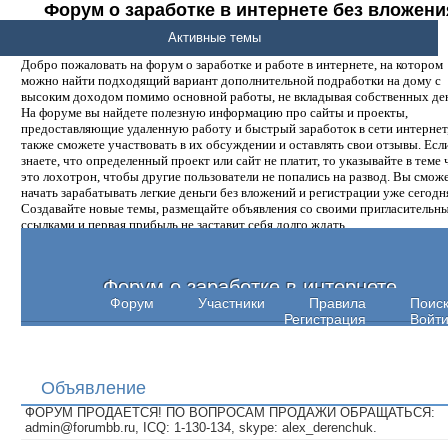
Форум о заработке в интернете без вложени
денег.
Активные темы
Добро пожаловать на форум о заработке и работе в интернете, на котором
можно найти подходящий вариант дополнительной подработки на дому с
высоким доходом помимо основной работы, не вкладывая собственных ден
На форуме вы найдете полезную информацию про сайты и проекты,
предоставляющие удаленную работу и быстрый заработок в сети интернет,
также сможете участвовать в их обсуждении и оставлять свои отзывы. Есл
знаете, что определенный проект или сайт не платит, то указывайте в теме 
это лохотрон, чтобы другие пользователи не попались на развод. Вы смож
начать зарабатывать легкие деньги без вложений и регистрации уже сегодн
Создавайте новые темы, размещайте объявления со своими пригласительн
ссылками и первая прибыль не заставит себя долго ждать.
Форум о заработке в интернете
Форум
Участники
Правила
Поис
Регистрация
Войт
Объявление
ФОРУМ ПРОДАЕТСЯ! ПО ВОПРОСАМ ПРОДАЖИ ОБРАЩАТЬСЯ:
admin@forumbb.ru, ICQ: 1-130-134, skype: alex_derenchuk.