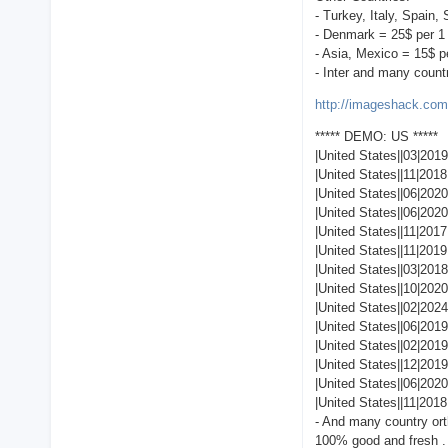
- Turkey, Italy, Spain,
- Denmark = 25$ per 1 (
- Asia, Mexico = 15$ pe
- Inter and many count
http://imageshack.com
***** DEMO: US *****
|United States||03|20
|United States||11|201
|United States||06|20
|United States||06|2
|United States||11|20
|United States||11|20
|United States||03|201
|United States||10|202
|United States||02|202
|United States||06|201
|United States||02|201
|United States||12|20
|United States||06|20
|United States||11|201
- And many country orthe
100% good and fresh . 