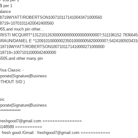
$ per 1
balance
018719WYATT/ROBERTSON1007101171410043471000560
18719=10701011420042400560
55,and much pin other...
KRISTI MCQUIRT^1312101263000000000000000000000?;511196152 783664
BRAUN/DANIEL E ^120910100000023501000000582000000?;5424180503431
1018719WYATT/ROBERTSON1007101171410000271000000
018719=10071011000042400000
,5505,and other many pin
isa Classic -
rporate|Signature|Business
WITHOUT SID )
sic
rporate|Signature|Business
**************
 freshgood7@gmail.com ================
6148589 ===========
 fresh good /Gmail : freshgood7@gmail.com ============