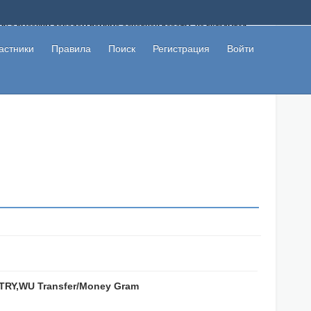
ому с высоким доходом помимо основной работы, не вкладывая
 в сети интернет, а также сможете участвовать в их обсуждении
льзователи не попались на развод. Вы сможете начать зарабатывать
астники
Правила
Поиск
Регистрация
Войти
 первая прибыль не заставит себя долго ждать.
NTRY,WU Transfer/Money Gram