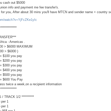
ou cash out $5000
nion info and payment me fee transfer's.
r's for you, After about 30 mins you'll have MTCN and sender name + country 
com/watch?v=YjFcZKe1yIc
**************
ANSFER***
Africa - Americas .
1000 > $6000 MAXIMUM
1000 > $6000 )
 = $100 you pay
 = $200 you pay
 = $300 you pay
 = $400 you pay
 = $500 you pay
 = $600 You Pay
ss twice a week,on a recipient information
**************
 / TRACK 1/2 **********
 per 1
 per 1
= 95$ per 1