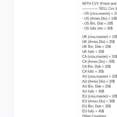
WITH CVV (Fresh and
--------------- SELL Cvv (
- US (visa,master) = 1
- US (Amex,Dis) = 14$
- US Bin, Dob = 20$
- US fullz info = 30$
UK (visa,master) = 15
UK (Amex,Dis) = 25$
UK Bin, Dob = 25$
UK fullz = 35$
CA (visa,master) = 15
CA (Amex,Dis) = 20$
CA Bin, Dob = 20$
CA fullz = 35$
AU (visa,master) = 20
AU (Amex,Dis) = 20$
AU Bin, Dob = 25$
AU fullz = 30$
EU (visa,master) = 20
EU (Amex,Dis) = 30$
EU Bin, Dob = 35$
EU fullz = 45$
Other Countries: