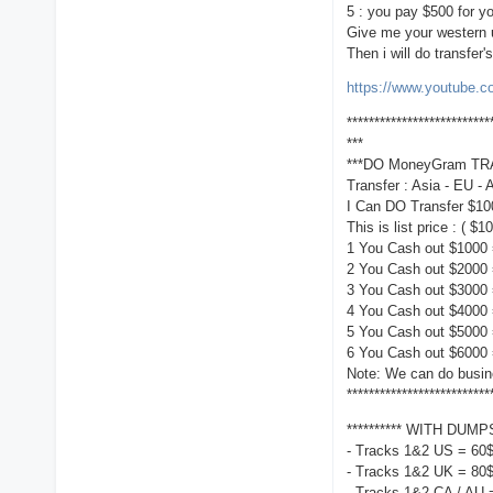
5 : you pay $500 for y
Give me your western u
Then i will do transfe
https://www.youtube.
**************************
***
***DO MoneyGram TR
Transfer : Asia - EU - 
I Can DO Transfer $
This is list price : ( $
1 You Cash out $1000
2 You Cash out $2000
3 You Cash out $3000
4 You Cash out $4000
5 You Cash out $5000
6 You Cash out $6000
Note: We can do busine
**************************
********** WITH DUMPS
- Tracks 1&2 US = 60$
- Tracks 1&2 UK = 80$
- Tracks 1&2 CA / AU 