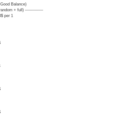
 Good Balance)
random + full) ---------------
0$ per 1
$
$
$
$