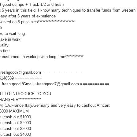
 of good dumps + Track 1/2 and fresh
t 5 years in this field. I know many techniques to transfer funds from western
easy after 5 years of experience
 worked on 5 principles************************
rk
e to wait long
take in work
uality
 first
he customers in working with long time************
 freshgood7@gmail.com ================
6148589 ===========
 fresh good /Gmail : freshgood7@gmail.com ============
NT TO INTRODUCE TO YOU
TRANSFER***************
K,CA,France,Italy,Germany and very easy to cashout African:
$5000 MAXIMUM
ou cash out $1000
ou cash out $2000
ou cash out $3000
ou cash out $4000