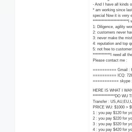
- And I have all kinds
* am working since las
special Now it is very 
************************I
1: Diligence, agility wo
2: customers never hav
3: never make the mis
4: reputation and top q
5: not free to customers
************I need all t
Please contact me :
========== Gmail :
========== ICQ: 72
=========== skype :
HERE IS WHAT I WA
***************DO WU 
Transfer : US,AU,EU,U
PRICE WU: $1000 > 
1 : you pay $120 for y
2 : you pay $220 for y
3 : you pay $320 for y
4 : you pay $420 for y