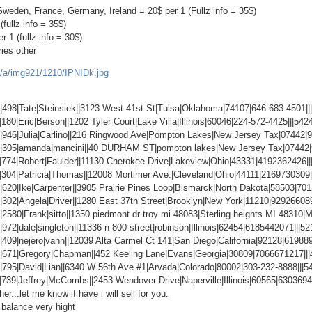
 Sweden, France, Germany, Ireland = 20$ per 1 (Fullz info = 35$)
fullz info = 35$)
r 1 (fullz info = 30$)
ries other
/a/img921/1210/IPNIDk.jpg
19|498|Tate|Steinsiek||3123 West 41st St|Tulsa|Oklahoma|74107|646 683 4501
8|180|Eric|Berson||1202 Tyler Court|Lake Villa|Illinois|60046|224-572-4425|||5
20|946|Julia|Carlino||216 Ringwood Ave|Pompton Lakes|New Jersey Tax|07442
020|305|amanda|mancini||40 DURHAM ST|pompton lakes|New Jersey Tax|07442
17|774|Robert|Faulder||11130 Cherokee Drive|Lakeview|Ohio|43331|4192362426|
19|304|Patricia|Thomas||12008 Mortimer Ave.|Cleveland|Ohio|44111|2169730309
8|620|Ike|Carpenter||3905 Prairie Pines Loop|Bismarck|North Dakota|58503|7
0|302|Angela|Driver||1280 East 37th Street|Brooklyn|New York|11210|9292660
4|2580|Frank|sitto||1350 piedmont dr troy mi 48083|Sterling heights MI 4831
9|972|dale|singleton||11336 n 800 street|robinson|Illinois|62454|6185442071|||
9|409|nejero|vann||12039 Alta Carmel Ct 141|San Diego|California|92128|6198
19|671|Gregory|Chapman||452 Keeling Lane|Evans|Georgia|30809|7066671217||
20|795|David|Lian||6340 W 56th Ave #1|Arvada|Colorado|80002|303-232-8888||
8|739|Jeffrey|McCombs||2453 Wendover Drive|Naperville|Illinois|60565|630369
r...let me know if have i will sell for you.
balance very hight