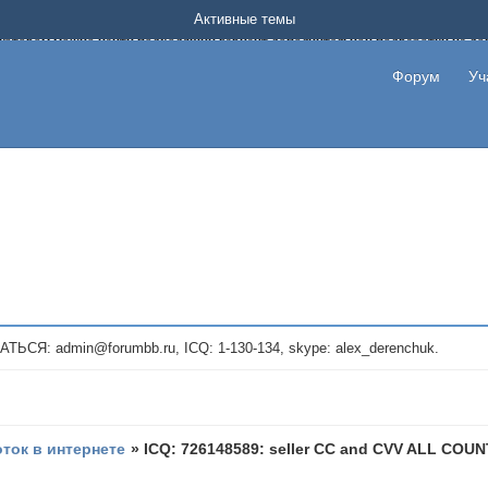
Форум о заработке в интернете без вложения денег.
Активные темы
на котором можно найти подходящий вариант дополнительной подработки на д
про сайты и проекты, предоставляющие удаленную работу и быстрый заработок
т или сайт не платит, то указывайте в теме что это лохотрон, чтобы другие по
Форум
Уч
те новые темы, размещайте объявления со своими пригласительными ссылками и
admin@forumbb.ru, ICQ: 1-130-134, skype: alex_derenchuk.
оток в интернете
»
ICQ: 726148589: seller CC and CVV ALL COU