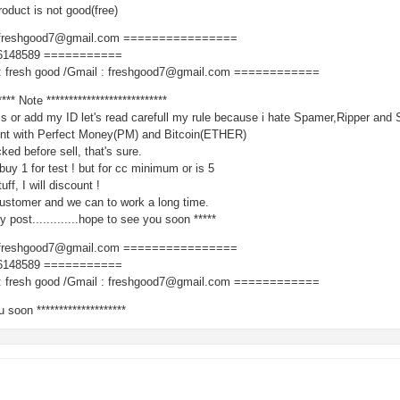
roduct is not good(free)
 freshgood7@gmail.com ================
6148589 ===========
 fresh good /Gmail : freshgood7@gmail.com ============
**** Note ***************************
s or add my ID let's read carefull my rule because i hate Spamer,Ripper and
ent with Perfect Money(PM) and Bitcoin(ETHER)
ked before sell, that's sure.
 buy 1 for test ! but for cc minimum or is 5
uff, I will discount !
ustomer and we can to work a long time.
 post.............hope to see you soon *****
 freshgood7@gmail.com ================
6148589 ===========
 fresh good /Gmail : freshgood7@gmail.com ============
u soon ********************