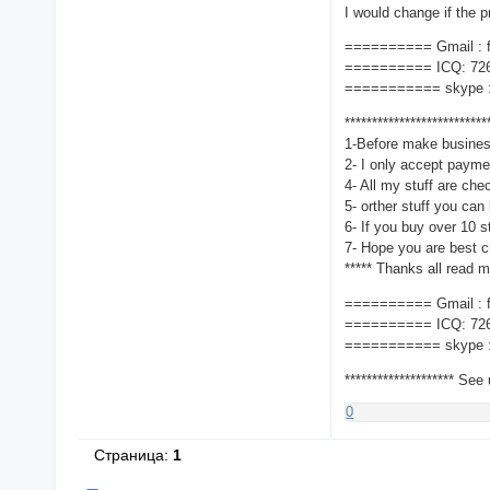
I would change if the p
========== Gmail :
========== ICQ: 72
=========== skype :
**************************
1-Before make busines
2- I only accept paym
4- All my stuff are chec
5- orther stuff you can
6- If you buy over 10 st
7- Hope you are best c
***** Thanks all read my
========== Gmail :
========== ICQ: 72
=========== skype :
******************** See 
0
Страница:
1