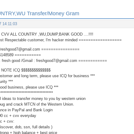
OUNTRY,WU Transfer/Money Gram
7 14:11:03
ler CVV ALL COUNTRY ,WU,DUMP,BANK GOOD ....!!!!
 Respectable customer, I'm hacker minded ==================
 freshgood7@gmail.com ================
6148589 ===========
 fresh good /Gmail : freshgood7@gmail.com ============
OTE ICQ $$$$$$$$$$$$$$
customer and long term, please use ICQ for business ***
rity ***
2 good business, please use ICQ ***
************************************
ul ideas to transfer money to you by western union
bug and crack MTCN of the Western Union.
lance in PayPal and Bank Login
200 cc + cvv everyday
cc + cvv:
scover, dob, ssn, full details )
trong + high balance + best price