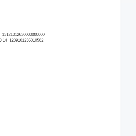
5=13121012630000000000
0 14=1209101235010582