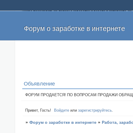
Добро пожаловать на форум о заработке и работе в интернете, 
собственных денег. На форуме вы найдете полезную информацию 
и оставлять свои отзывы. Если вы знаете, что определенный проек
легкие деньги без вложений и регистрации уже сегодня. Создавай
Форум о заработке в интернете
Объявление
ФОРУМ ПРОДАЕТСЯ! ПО ВОПРОСАМ ПРОДАЖИ ОБРАЩАТЬСЯ: 
Привет, Гость!
Войдите
или
зарегистрируйтесь
.
»
Форум о заработке в интернете
»
Работа, зараб