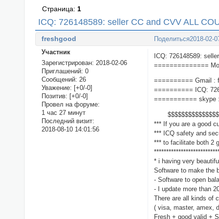
Страница:
1
ICQ: 726148589: seller CC and CVV ALL C
freshgood
Поделиться
2018-02-0
Участник
ICQ: 726148589: sel
Зарегистрирован
: 2018-02-06
============== Most
Приглашений:
0
Сообщений:
26
========== Gmail :
Уважение:
[+0/-0]
========== ICQ: 72
Позитив:
[+0/-0]
=========== skype :
Провел на форуме:
1 час 27 минут
$$$$$$$$$$$$$$$ N
Последний визит:
*** If you are a good 
2018-08-10 14:01:56
*** ICQ safety and secu
*** to facilitate both 
**************************
* i having very beautif
Software to make the 
- Software to open ba
- I update more than 
There are all kinds of 
( visa, master, amex, di
Fresh + good valid + S