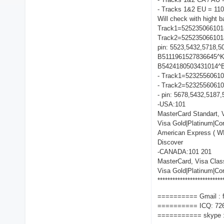
- Tracks 1&2 EU = 110
Will check with hight 
Track1=5252350661
Track2=52523506610
pin: 5523,5432,5718,50
B5111961527836645^
B5424180503431014^
- Track1=523255606
- Track2=5232556061
- pin: 5678,5432,5187
-USA:101
MasterCard Standart, V
Visa Gold|Platinum|Co
American Express ( 
Discover
-CANADA:101 201
MasterCard, Visa Clas
Visa Gold|Platinum|Co
**************************
========== Gmail :
========== ICQ: 72
=========== skype :