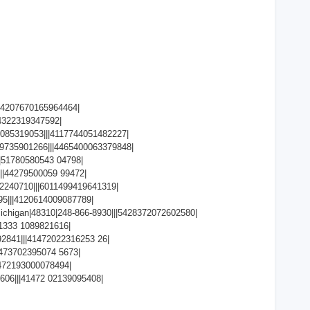
|||4207670165964464|
424322319347592|
|9085319053|||4117744051482227|
|9735901266|||4465400063379848|
||51780580543 04798|
|||44279500059 99472|
012240710|||6011499419641319|
895|||4120614009087789|
0|Michigan|48310|248-866-8930|||5428372072602580|
521333 1089821616|
892841|||41472022316253 26|
|473702395074 5673|
|5472193000078494|
4606|||41472 02139095408|