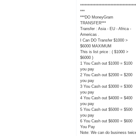
************************************
***
***DO MoneyGram
TRANSFER***
Transfer : Asia - EU - Africa -
Americas .
I Can DO Transfer $1000 >
$6000 MAXIMUM
This is list price : ( $1000 >
$6000 )
1 You Cash out $1000 = $100
you pay
2 You Cash out $2000 = $200
you pay
3 You Cash out $3000 = $300
you pay
4 You Cash out $4000 = $400
you pay
5 You Cash out $5000 = $500
you pay
6 You Cash out $6000 = $600
You Pay
Note: We can do business twic