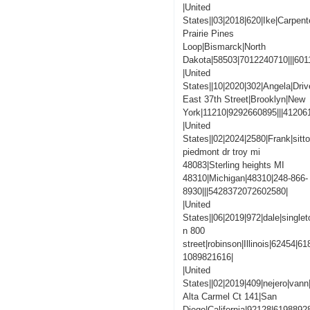
|United
States||03|2018|620|Ike|Carpent
Prairie Pines
Loop|Bismarck|North
Dakota|58503|7012240710|||60
|United
States||10|2020|302|Angela|Driv
East 37th Street|Brooklyn|New
York|11210|9292660895|||4120
|United
States||02|2024|2580|Frank|sitt
piedmont dr troy mi
48083|Sterling heights MI
48310|Michigan|48310|248-866-
8930|||5428372072602580|
|United
States||06|2019|972|dale|singlet
n 800
street|robinson|Illinois|62454|
1089821616|
|United
States||02|2019|409|nejero|vann
Alta Carmel Ct 141|San
Diego|California|92128|619889