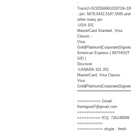
-
Track2=5232556061018719=10
- pin: 5678,5432,5187,5505,and
other many pin
-USA:101
MasterCard Standart, Visa
Classic -
Visa
Gold|Platinum|Corporate|Signat
American Express ( WITHOUT
SID )
Discover
-CANADA:101 201
MasterCard, Visa Classic
Visa
Gold|Platinum|Corporate|Signat
************************************
========== Gmail :
freshgood7@gmail.com
================
========== ICQ: 726148589
===========
=========== skype : fresh