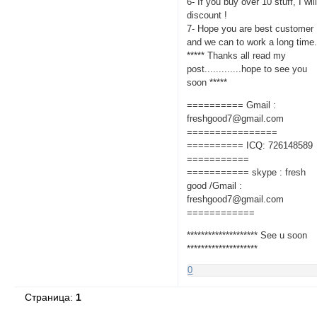
6- If you buy over 10 stuff, I wil
discount !
7- Hope you are best customer
and we can to work a long time
***** Thanks all read my
post.............hope to see you
soon *****
========== Gmail :
freshgood7@gmail.com
================
========== ICQ: 726148589
===========
=========== skype : fresh
good /Gmail :
freshgood7@gmail.com
============
******************** See u soon
********************
0
Страница:
1