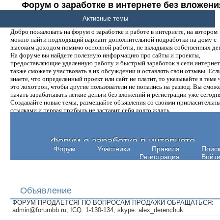
Форум о заработке в интернете без вложени
денег.
Активные темы
Добро пожаловать на форум о заработке и работе в интернете, на котором
можно найти подходящий вариант дополнительной подработки на дому с
высоким доходом помимо основной работы, не вкладывая собственных ден
На форуме вы найдете полезную информацию про сайты и проекты,
предоставляющие удаленную работу и быстрый заработок в сети интернет,
также сможете участвовать в их обсуждении и оставлять свои отзывы. Есл
знаете, что определенный проект или сайт не платит, то указывайте в теме 
это лохотрон, чтобы другие пользователи не попались на развод. Вы смож
начать зарабатывать легкие деньги без вложений и регистрации уже сегодн
Создавайте новые темы, размещайте объявления со своими пригласительн
ссылками и первая прибыль не заставит себя долго ждать.
Форум о заработке в интернете
Форум
Участники
Правила
Поис
Регистрация
Войт
Объявление
ФОРУМ ПРОДАЕТСЯ! ПО ВОПРОСАМ ПРОДАЖИ ОБРАЩАТЬСЯ:
admin@forumbb.ru, ICQ: 1-130-134, skype: alex_derenchuk.