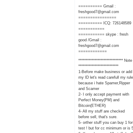
========== Gmail :
freshgood7@gmail.com
================
========== ICQ: 726148589
===========
=========== skype : fresh
good /Gmail :
freshgood7@gmail.com
============
****************************** Note
***************************
1-Before make business or add
my ID let's read carefull my rul
because i hate Spamer,Ripper
and Scamer
2- I only accept payment with
Perfect Money(PM) and
Bitcoin(ETHER)
4- All my stuff are checked
before sell, that's sure.
5- orther stuff you can buy 1 for
test ! but for cc minimum or is 