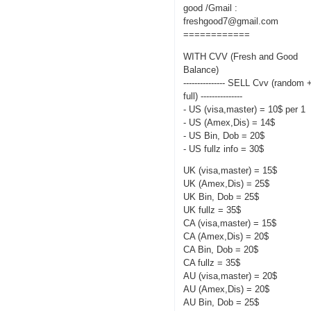
good /Gmail :
freshgood7@gmail.com
============
WITH CVV (Fresh and Good
Balance)
--------------- SELL Cvv (random 
full) ---------------
- US (visa,master) = 10$ per 1
- US (Amex,Dis) = 14$
- US Bin, Dob = 20$
- US fullz info = 30$
UK (visa,master) = 15$
UK (Amex,Dis) = 25$
UK Bin, Dob = 25$
UK fullz = 35$
CA (visa,master) = 15$
CA (Amex,Dis) = 20$
CA Bin, Dob = 20$
CA fullz = 35$
AU (visa,master) = 20$
AU (Amex,Dis) = 20$
AU Bin, Dob = 25$