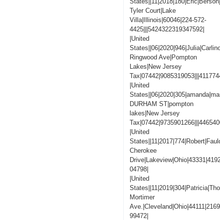
States||11|2018|180|Eric|Berson
Tyler Court|Lake
Villa|Illinois|60046|224-572-
4425|||5424322319347592|
|United
States||06|2020|946|Julia|Carlin
Ringwood Ave|Pompton
Lakes|New Jersey
Tax|07442|9085319053|||41177
|United
States||06|2020|305|amanda|man
DURHAM ST|pompton
lakes|New Jersey
Tax|07442|9735901266|||44654
|United
States||11|2017|774|Robert|Faul
Cherokee
Drive|Lakeview|Ohio|43331|419
04798|
|United
States||11|2019|304|Patricia|T
Mortimer
Ave.|Cleveland|Ohio|44111|216
99472|