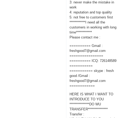
3: never make the mistake in
work
4: reputation and top quality
5: not free to customers first
************I need all the
customers in working with long
time************
Please contact me :
========== Gmail :
freshgood7@gmail.com
================
========== ICQ: 726148589
===========
=========== skype : fresh
good /Gmail :
freshgood7@gmail.com
============
HERE IS WHAT I WANT TO
INTRODUCE TO YOU
***************DO WU
TRANSFER***************
Transfer :