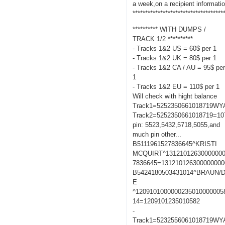
a week,on a recipient informati
************************************
********** WITH DUMPS /
TRACK 1/2 **********
- Tracks 1&2 US = 60$ per 1
- Tracks 1&2 UK = 80$ per 1
- Tracks 1&2 CA / AU = 95$ pe
1
- Tracks 1&2 EU = 110$ per 1
Will check with hight balance
Track1=5252350661018719W
Track2=5252350661018719=10
pin: 5523,5432,5718,5055,and
much pin other...
B5111961527836645^KRISTI
MCQUIRT^13121012630000000
7836645=131210126300000000
B5424180503431014^BRAUN/
E
^1209101000000235010000005
14=1209101235010582
-
Track1=5232556061018719W