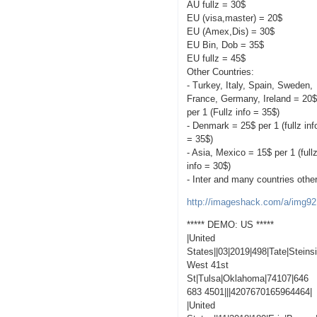
AU fullz = 30$
EU (visa,master) = 20$
EU (Amex,Dis) = 30$
EU Bin, Dob = 35$
EU fullz = 45$
Other Countries:
- Turkey, Italy, Spain, Sweden,
France, Germany, Ireland = 20
per 1 (Fullz info = 35$)
- Denmark = 25$ per 1 (fullz inf
= 35$)
- Asia, Mexico = 15$ per 1 (full
info = 30$)
- Inter and many countries othe
http://imageshack.com/a/img92
***** DEMO: US *****
|United
States||03|2019|498|Tate|Steins
West 41st
St|Tulsa|Oklahoma|74107|646
683 4501|||4207670165964464|
|United