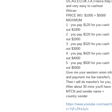
US,AU,EU,UK,CA,France,Italy
and very easy to cashout
African:
PRICE WU: $1000 > $5000
MAXIMUM
1 : you pay $120 for you cash
out $1000
2 : you pay $220 for you cash
out $2000
3 : you pay $320 for you cash
out $3000
4 : you pay $420 for you cash
out $4000
5 : you pay $500 for you cash
out $5000
Give me your western union inf
and payment me fee transfer's.
Then i will do transfer's for you,
After about 30 mins you'll have
MTCN and sender name +
country sender
https://www.youtube.com/watc
v=YjFcZKe1yIc