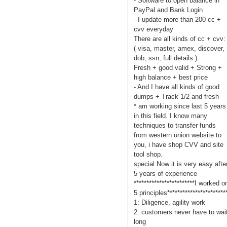
- Software to open balance in
PayPal and Bank Login
- I update more than 200 cc +
cvv everyday
There are all kinds of cc + cvv:
( visa, master, amex, discover,
dob, ssn, full details )
Fresh + good valid + Strong +
high balance + best price
- And I have all kinds of good
dumps + Track 1/2 and fresh
* am working since last 5 years
in this field. I know many
techniques to transfer funds
from western union website to
you, i have shop CVV and site
tool shop.
special Now it is very easy afte
5 years of experience
************************I worked o
5 principles***********************
1: Diligence, agility work
2: customers never have to wai
long