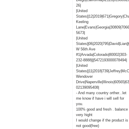
26|
|United
States||12|2019|671|Gregory|C
Keeling
Lane|Evans|Georgia|30809|706
5673|
|United
States||06|2020|795|David|Lian|
W 56th Ave
#1|Arvada|Colorado|80002|303-
232-8888|||5472193000078494|
|United
States||11|2018|739|Jeffrey|M
Wendover
Drive|Naperville|Illinois|60565|
02139095408|
- And many country orther...let
me know if have i will sell for
you.
100% good and fresh . balance
very hight
I would change if the product is
not good(free)