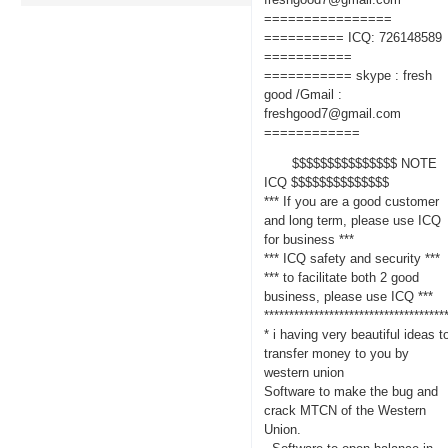
================
========== ICQ: 726148589
===========
=========== skype : fresh
good /Gmail :
freshgood7@gmail.com
============
$$$$$$$$$$$$$$$ NOTE
ICQ $$$$$$$$$$$$$$
*** If you are a good customer
and long term, please use ICQ
for business ***
*** ICQ safety and security ***
*** to facilitate both 2 good
business, please use ICQ ***
************************************
* i having very beautiful ideas t
transfer money to you by
western union
Software to make the bug and
crack MTCN of the Western
Union.