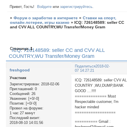
Привет, Гость!
Войдите
или
зарегистрируйтесь
.
»
Форум о заработке в интернете
»
Ставки на спорт,
онлайн лотереи, игры казино
»
ICQ: 726148589: seller CC
and CVV ALL COUNTRY,WU Transfer/Money Gram
Страница:
1
ICQ: 726148589: seller CC and CVV ALL
COUNTRY,WU Transfer/Money Gram
Поделиться
2018-02-
freshgood
07 14:27:21
Участник
ICQ: 726148589: seller CVV A
Зарегистрирован
: 2018-02-06
COUNTRY ,WU,DUMP,BANK
Приглашений:
0
GOOD ....!!!!
Сообщений:
26
============== Most
Уважение:
[+0/-0]
Respectable customer, I'm
Позитив:
[+0/-0]
hacker minded
Провел на форуме:
==================
1 час 27 минут
Последний визит:
========== Gmail :
2018-08-10 14:01:56
freshgood7@gmail.com