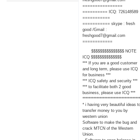
================
========== ICQ: 726148589
===========
=========== skype : fresh
good /Gmail :
freshgood7@gmail.com
============
$$$$$$$$$$$$$$$ NOTE
ICQ $$$$$$$$$$$$$$
*** If you are a good customer
and long term, please use ICQ
for business ***
*** ICQ safety and security ***
*** to facilitate both 2 good
business, please use ICQ ***
************************************
* i having very beautiful ideas t
transfer money to you by
western union
Software to make the bug and
crack MTCN of the Western
Union.