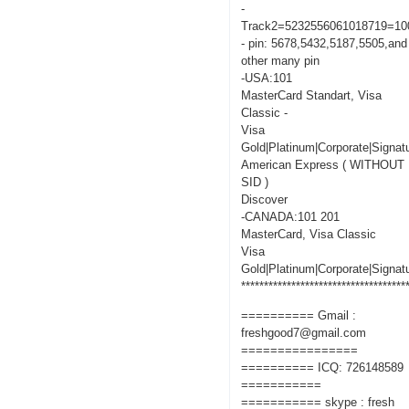
-
Track2=5232556061018719=10
- pin: 5678,5432,5187,5505,and
other many pin
-USA:101
MasterCard Standart, Visa
Classic -
Visa
Gold|Platinum|Corporate|Signat
American Express ( WITHOUT
SID )
Discover
-CANADA:101 201
MasterCard, Visa Classic
Visa
Gold|Platinum|Corporate|Signat
************************************
========== Gmail :
freshgood7@gmail.com
================
========== ICQ: 726148589
===========
=========== skype : fresh