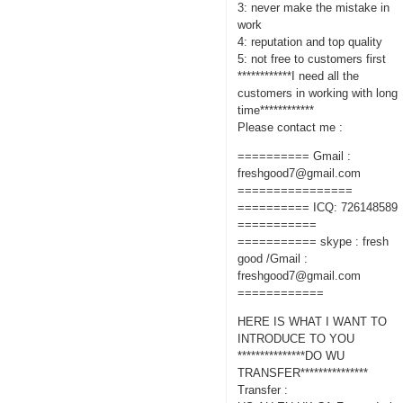
3: never make the mistake in
work
4: reputation and top quality
5: not free to customers first
************I need all the
customers in working with long
time************
Please contact me :
========== Gmail :
freshgood7@gmail.com
================
========== ICQ: 726148589
===========
=========== skype : fresh
good /Gmail :
freshgood7@gmail.com
============
HERE IS WHAT I WANT TO
INTRODUCE TO YOU
***************DO WU
TRANSFER***************
Transfer :