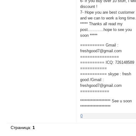
6- If you buy over 10 stuff, I wil
discount !
7- Hope you are best customer
and we can to work a long time
***** Thanks all read my
post.............hope to see you
soon *****
========== Gmail :
freshgood7@gmail.com
================
========== ICQ: 726148589
===========
=========== skype : fresh
good /Gmail :
freshgood7@gmail.com
============
******************** See u soon
********************
0
Страница:
1