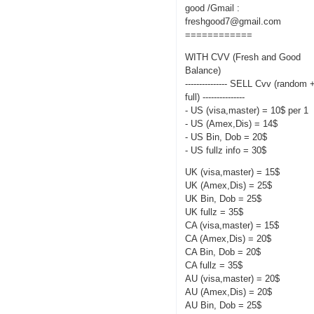
good /Gmail :
freshgood7@gmail.com
============
WITH CVV (Fresh and Good
Balance)
--------------- SELL Cvv (random 
full) ---------------
- US (visa,master) = 10$ per 1
- US (Amex,Dis) = 14$
- US Bin, Dob = 20$
- US fullz info = 30$
UK (visa,master) = 15$
UK (Amex,Dis) = 25$
UK Bin, Dob = 25$
UK fullz = 35$
CA (visa,master) = 15$
CA (Amex,Dis) = 20$
CA Bin, Dob = 20$
CA fullz = 35$
AU (visa,master) = 20$
AU (Amex,Dis) = 20$
AU Bin, Dob = 25$