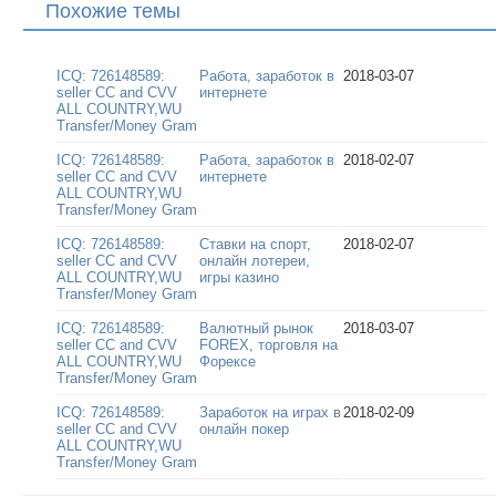
Похожие темы
ICQ: 726148589:
Работа, заработок в
2018-03-07
seller CC and CVV
интернете
ALL COUNTRY,WU
Transfer/Money Gram
ICQ: 726148589:
Работа, заработок в
2018-02-07
seller CC and CVV
интернете
ALL COUNTRY,WU
Transfer/Money Gram
ICQ: 726148589:
Ставки на спорт,
2018-02-07
seller CC and CVV
онлайн лотереи,
ALL COUNTRY,WU
игры казино
Transfer/Money Gram
ICQ: 726148589:
Валютный рынок
2018-03-07
seller CC and CVV
FOREX, торговля на
ALL COUNTRY,WU
Форексе
Transfer/Money Gram
ICQ: 726148589:
Заработок на играх в
2018-02-09
seller CC and CVV
онлайн покер
ALL COUNTRY,WU
Transfer/Money Gram