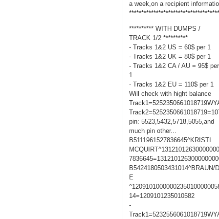
a week,on a recipient informati
************************************
********** WITH DUMPS /
TRACK 1/2 **********
- Tracks 1&2 US = 60$ per 1
- Tracks 1&2 UK = 80$ per 1
- Tracks 1&2 CA / AU = 95$ pe
1
- Tracks 1&2 EU = 110$ per 1
Will check with hight balance
Track1=5252350661018719W
Track2=5252350661018719=10
pin: 5523,5432,5718,5055,and
much pin other...
B5111961527836645^KRISTI
MCQUIRT^13121012630000000
7836645=131210126300000000
B5424180503431014^BRAUN/
E
^1209101000000235010000005
14=1209101235010582
-
Track1=5232556061018719W