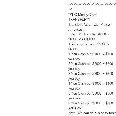
************************************
***
***DO MoneyGram
TRANSFER***
Transfer : Asia - EU - Africa -
Americas .
I Can DO Transfer $1000 >
$6000 MAXIMUM
This is list price : ( $1000 >
$6000 )
1 You Cash out $1000 = $100
you pay
2 You Cash out $2000 = $200
you pay
3 You Cash out $3000 = $300
you pay
4 You Cash out $4000 = $400
you pay
5 You Cash out $5000 = $500
you pay
6 You Cash out $6000 = $600
You Pay
Note: We can do business twic