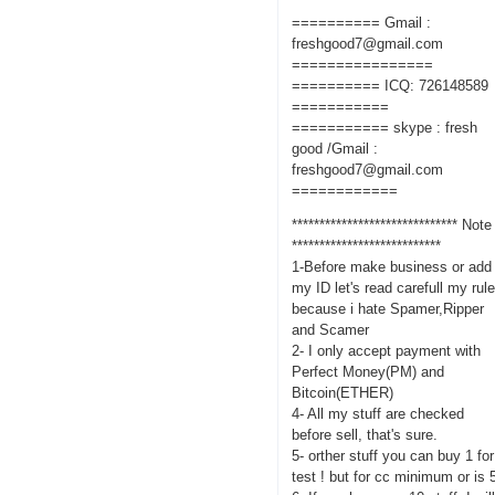
========== Gmail :
freshgood7@gmail.com
================
========== ICQ: 726148589
===========
=========== skype : fresh
good /Gmail :
freshgood7@gmail.com
============
****************************** Note
***************************
1-Before make business or add
my ID let's read carefull my rul
because i hate Spamer,Ripper
and Scamer
2- I only accept payment with
Perfect Money(PM) and
Bitcoin(ETHER)
4- All my stuff are checked
before sell, that's sure.
5- orther stuff you can buy 1 for
test ! but for cc minimum or is 