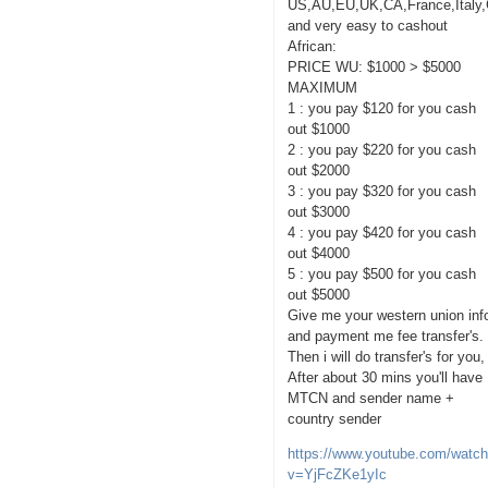
US,AU,EU,UK,CA,France,Italy
and very easy to cashout
African:
PRICE WU: $1000 > $5000
MAXIMUM
1 : you pay $120 for you cash
out $1000
2 : you pay $220 for you cash
out $2000
3 : you pay $320 for you cash
out $3000
4 : you pay $420 for you cash
out $4000
5 : you pay $500 for you cash
out $5000
Give me your western union inf
and payment me fee transfer's.
Then i will do transfer's for you,
After about 30 mins you'll have
MTCN and sender name +
country sender
https://www.youtube.com/watc
v=YjFcZKe1yIc