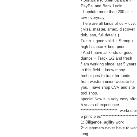
- Software to open balance in
PayPal and Bank Login
- I update more than 200 cc +
cvv everyday
There are all kinds of cc + cvv:
( visa, master, amex, discover,
dob, ssn, full details )
Fresh + good valid + Strong +
high balance + best price
- And I have all kinds of good
dumps + Track 1/2 and fresh
* am working since last 5 years
in this field. I know many
techniques to transfer funds
from western union website to
you, i have shop CVV and site
tool shop.
special Now it is very easy afte
5 years of experience
************************I worked o
5 principles***********************
1: Diligence, agility work
2: customers never have to wai
long