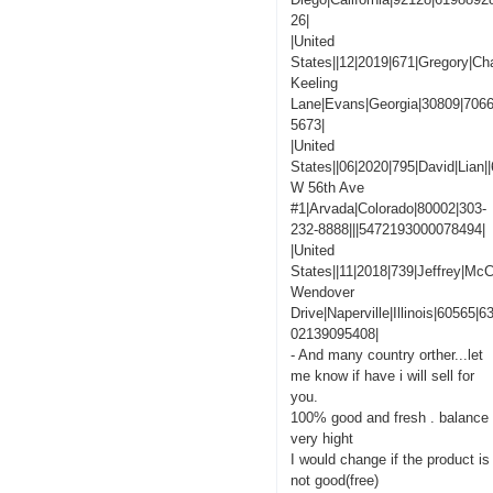
26|
|United
States||12|2019|671|Gregory|C
Keeling
Lane|Evans|Georgia|30809|706
5673|
|United
States||06|2020|795|David|Lian|
W 56th Ave
#1|Arvada|Colorado|80002|303-
232-8888|||5472193000078494|
|United
States||11|2018|739|Jeffrey|M
Wendover
Drive|Naperville|Illinois|60565|
02139095408|
- And many country orther...let
me know if have i will sell for
you.
100% good and fresh . balance
very hight
I would change if the product is
not good(free)