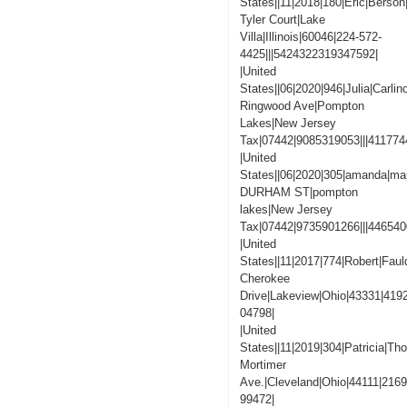
States||11|2018|180|Eric|Berson
Tyler Court|Lake
Villa|Illinois|60046|224-572-
4425|||5424322319347592|
|United
States||06|2020|946|Julia|Carlin
Ringwood Ave|Pompton
Lakes|New Jersey
Tax|07442|9085319053|||41177
|United
States||06|2020|305|amanda|man
DURHAM ST|pompton
lakes|New Jersey
Tax|07442|9735901266|||44654
|United
States||11|2017|774|Robert|Faul
Cherokee
Drive|Lakeview|Ohio|43331|419
04798|
|United
States||11|2019|304|Patricia|T
Mortimer
Ave.|Cleveland|Ohio|44111|216
99472|