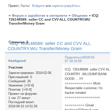
Привет, Гость!
Войдите
или
зарегистрируйтесь
.
»
Форум о заработке в интернете
»
Общение
»
ICQ:
726148589: seller CC and CVV ALL COUNTRY,WU
Transfer/Money Gram
Страница:
1
ICQ: 726148589: seller CC and CVV ALL
COUNTRY,WU Transfer/Money Gram
Поделиться
2018-03-
freshgood
07 19:10:58
Участник
ICQ: 726148589: seller CVV A
Зарегистрирован
: 2018-02-06
COUNTRY ,WU,DUMP,BANK
Приглашений:
0
GOOD ....!!!!
Сообщений:
26
============== Most
Уважение:
[+0/-0]
Respectable customer, I'm
Позитив:
[+0/-0]
hacker minded
Провел на форуме:
==================
1 час 27 минут
Последний визит:
========== Gmail :
2018-08-10 14:01:56
freshgood7@gmail.com