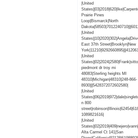
|United
States||03|2018|620|Ike|Carpent
Prairie Pines
Loop|Bismarck|North
Dakota|58503|7012240710|||60
|United
States||10|2020|302|Angela|Driv
East 37th Street|Brooklyn|New
York|11210|9292660895|||4120
|United
States||02|2024|2580|Frank|sitt
piedmont dr troy mi
48083|Sterling heights MI
48310|Michigan|48310|248-866-
8930|||5428372072602580|
|United
States||06|2019|972|dale|singlet
n 800
street|robinson|Illinois|62454|
1089821616|
|United
States||02|2019|409|nejero|vann
Alta Carmel Ct 141|San
Diego|California|92128|619889