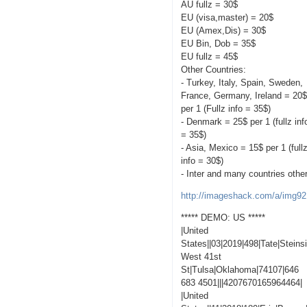
AU fullz = 30$
EU (visa,master) = 20$
EU (Amex,Dis) = 30$
EU Bin, Dob = 35$
EU fullz = 45$
Other Countries:
- Turkey, Italy, Spain, Sweden,
France, Germany, Ireland = 20
per 1 (Fullz info = 35$)
- Denmark = 25$ per 1 (fullz inf
= 35$)
- Asia, Mexico = 15$ per 1 (full
info = 30$)
- Inter and many countries othe
http://imageshack.com/a/img92
***** DEMO: US *****
|United
States||03|2019|498|Tate|Steins
West 41st
St|Tulsa|Oklahoma|74107|646
683 4501|||4207670165964464|
|United