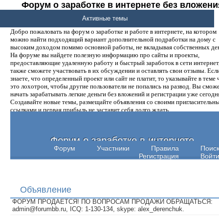
Форум о заработке в интернете без вложени
денег.
Активные темы
Добро пожаловать на форум о заработке и работе в интернете, на котором
можно найти подходящий вариант дополнительной подработки на дому с
высоким доходом помимо основной работы, не вкладывая собственных ден
На форуме вы найдете полезную информацию про сайты и проекты,
предоставляющие удаленную работу и быстрый заработок в сети интернет,
также сможете участвовать в их обсуждении и оставлять свои отзывы. Есл
знаете, что определенный проект или сайт не платит, то указывайте в теме 
это лохотрон, чтобы другие пользователи не попались на развод. Вы смож
начать зарабатывать легкие деньги без вложений и регистрации уже сегодн
Создавайте новые темы, размещайте объявления со своими пригласительн
ссылками и первая прибыль не заставит себя долго ждать.
Форум о заработке в интернете
Форум
Участники
Правила
Поис
Регистрация
Войт
Объявление
ФОРУМ ПРОДАЕТСЯ! ПО ВОПРОСАМ ПРОДАЖИ ОБРАЩАТЬСЯ:
admin@forumbb.ru, ICQ: 1-130-134, skype: alex_derenchuk.