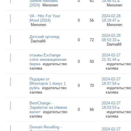
Serene Melodies
0
61
19:46:51
(2024)
Menonen
Menonen
VA - Hits For Your
2024-02-28
Mood (2024)
0
56
19:19:47
Menonen
Menonen
2024-02-28
Детский ортопед
0
72
08:53:33
DarinaMi
DarinaMi
отзывы Exchange
2024-02-27
coins инновационная
21:31:44
0
50
биржа
издательство
издательство
халява
халява
Подарки от
2024-02-27
ВКонтакте 1 бонус 1
18:07:54
0
70
рубль
издательство
издательство
халява
халява
BestChange -
2024-02-27
Заработок на обмене
18:03:53
0
66
валют
издательство
издательство
халява
халява
Domain Reselling -
2024-02-27