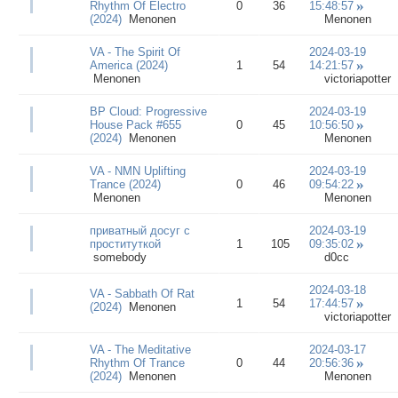
Rhythm Of Electro
0
36
15:48:57
(2024)
Menonen
Menonen
VA - The Spirit Of
2024-03-19
America (2024)
1
54
14:21:57
Menonen
victoriapotter
BP Cloud: Progressive
2024-03-19
House Pack #655
0
45
10:56:50
(2024)
Menonen
Menonen
VA - NMN Uplifting
2024-03-19
Trance (2024)
0
46
09:54:22
Menonen
Menonen
приватный досуг с
2024-03-19
проституткой
1
105
09:35:02
somebody
d0cc
2024-03-18
VA - Sabbath Of Rat
1
54
17:44:57
(2024)
Menonen
victoriapotter
VA - The Meditative
2024-03-17
Rhythm Of Trance
0
44
20:56:36
(2024)
Menonen
Menonen