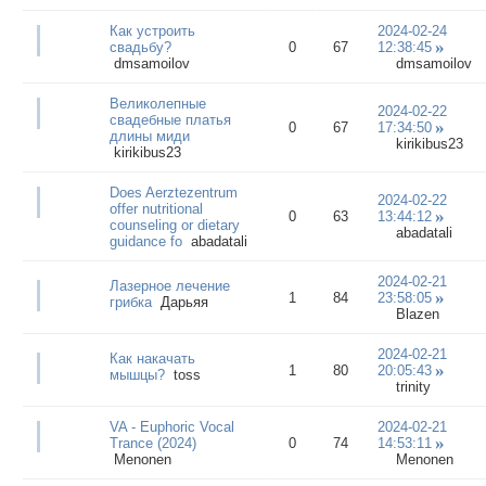
Как устроить
2024-02-24
свадьбу?
0
67
12:38:45
dmsamoilov
dmsamoilov
Великолепные
2024-02-22
свадебные платья
0
67
17:34:50
длины миди
kirikibus23
kirikibus23
Does Aerztezentrum
2024-02-22
offer nutritional
0
63
13:44:12
counseling or dietary
abadatali
guidance fo
abadatali
2024-02-21
Лазерное лечение
1
84
23:58:05
грибка
Дарьяя
Blazen
2024-02-21
Как накачать
1
80
20:05:43
мышцы?
toss
trinity
VA - Euphoric Vocal
2024-02-21
Trance (2024)
0
74
14:53:11
Menonen
Menonen