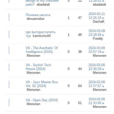
design of my concrete
0
22
13:26:41
patio?
abadatali
abadatali
2024-03-11
Починка насоса
1
47
13:26:10
dmsamoilov
DashaK
2024-03-09
где выгодно купить
1
48
23:28:49
тур
karnisvisot0
Freddy
VA - The Aesthetic Of
2024-03-09
Intelligence (2024)
0
38
22:57:19
Menonen
Menonen
VA - Stylish Tech
2024-03-09
House (2024)
0
44
22:30:29
Menonen
Menonen
VA - Jazz Master Box
2024-03-09
Vol. 02 (2024)
0
64
21:57:57
Menonen
Menonen
2024-03-09
VA - Open Day (2024)
0
61
21:33:45
Menonen
Menonen