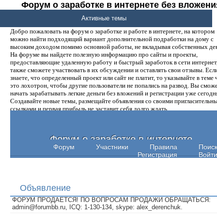
Форум о заработке в интернете без вложени
денег.
Активные темы
Добро пожаловать на форум о заработке и работе в интернете, на котором
можно найти подходящий вариант дополнительной подработки на дому с
высоким доходом помимо основной работы, не вкладывая собственных ден
На форуме вы найдете полезную информацию про сайты и проекты,
предоставляющие удаленную работу и быстрый заработок в сети интернет,
также сможете участвовать в их обсуждении и оставлять свои отзывы. Есл
знаете, что определенный проект или сайт не платит, то указывайте в теме 
это лохотрон, чтобы другие пользователи не попались на развод. Вы смож
начать зарабатывать легкие деньги без вложений и регистрации уже сегодн
Создавайте новые темы, размещайте объявления со своими пригласительн
ссылками и первая прибыль не заставит себя долго ждать.
Форум о заработке в интернете
Форум
Участники
Правила
Поис
Регистрация
Войт
Объявление
ФОРУМ ПРОДАЕТСЯ! ПО ВОПРОСАМ ПРОДАЖИ ОБРАЩАТЬСЯ:
admin@forumbb.ru, ICQ: 1-130-134, skype: alex_derenchuk.