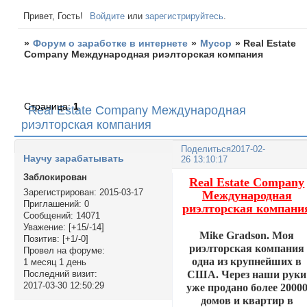
Привет, Гость!
Войдите
или
зарегистрируйтесь
.
»
Форум о заработке в интернете
»
Мусор
»
Real Estate
Company Международная риэлторская компания
Страница:
1
Real Estate Company Международная
риэлторская компания
Поделиться
2017-02-
Научу зарабатывать
26 13:10:17
Заблокирован
Real Estate Company
Зарегистрирован
: 2015-03-17
Международная
Приглашений:
0
риэлторская компани
Сообщений:
14071
Уважение:
[+15/-14]
Mike Gradson. Моя
Позитив:
[+1/-0]
риэлторская компания
Провел на форуме:
одна из крупнейших в
1 месяц 1 день
США. Через наши руки
Последний визит:
2017-03-30 12:50:29
уже продано более 2000
домов и квартир в