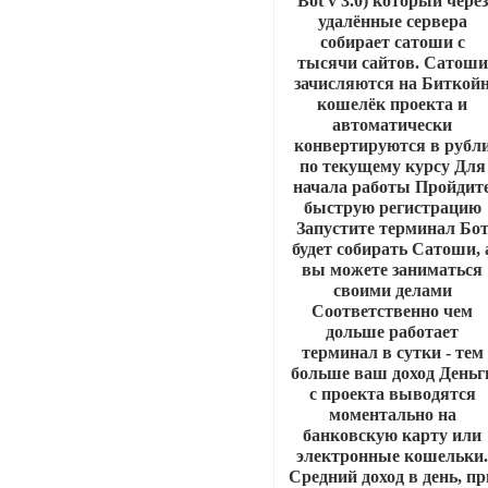
Bot v 3.0) который через
удалённые сервера
собирает сатоши с
тысячи сайтов. Сатоши
зачисляются на Биткой
кошелёк проекта и
автоматически
конвертируются в рубл
по текущему курсу Для
начала работы Пройдит
быструю регистрацию
Запустите терминал Бо
будет собирать Сатоши, 
вы можете заниматься
своими делами
Соответственно чем
дольше работает
терминал в сутки - тем
больше ваш доход Деньг
с проекта выводятся
моментально на
банковскую карту или
электронные кошельки
Средний доход в день, пр