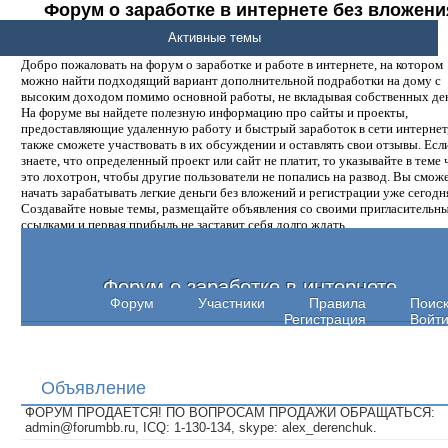
Форум о заработке в интернете без вложени
денег.
Активные темы
Добро пожаловать на форум о заработке и работе в интернете, на котором
можно найти подходящий вариант дополнительной подработки на дому с
высоким доходом помимо основной работы, не вкладывая собственных ден
На форуме вы найдете полезную информацию про сайты и проекты,
предоставляющие удаленную работу и быстрый заработок в сети интернет,
также сможете участвовать в их обсуждении и оставлять свои отзывы. Есл
знаете, что определенный проект или сайт не платит, то указывайте в теме 
это лохотрон, чтобы другие пользователи не попались на развод. Вы смож
начать зарабатывать легкие деньги без вложений и регистрации уже сегодн
Создавайте новые темы, размещайте объявления со своими пригласительн
ссылками и первая прибыль не заставит себя долго ждать.
Форум о заработке в интернете
Форум
Участники
Правила
Поис
Регистрация
Войт
Объявление
ФОРУМ ПРОДАЕТСЯ! ПО ВОПРОСАМ ПРОДАЖИ ОБРАЩАТЬСЯ:
admin@forumbb.ru, ICQ: 1-130-134, skype: alex_derenchuk.