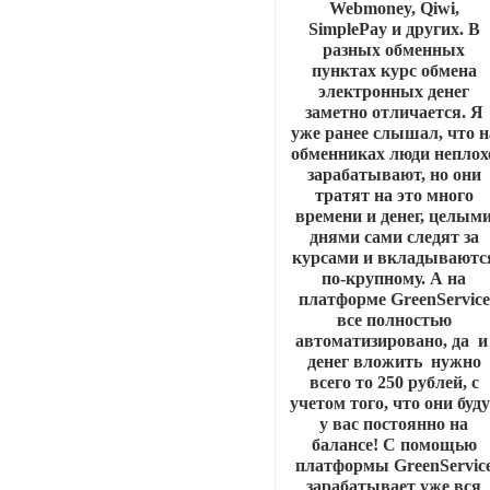
Webmoney, Qiwi,
SimplePay и других. В
разных обменных
пунктах курс обмена
электронных денег
заметно отличается. Я
уже ранее слышал, что н
обменниках люди неплох
зарабатывают, но они
тратят на это много
времени и денег, целым
днями сами следят за
курсами и вкладываютс
по-крупному. А на
платформе GreenService
все полностью
автоматизировано, да 
денег вложить нужно
всего то 250 рублей, с
учетом того, что они буд
у вас постоянно на
балансе! С помощью
платформы GreenServic
зарабатывает уже вся