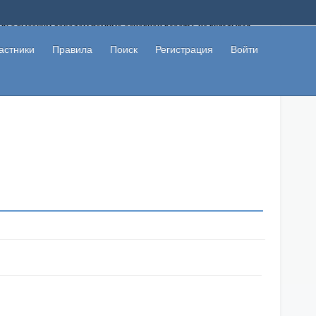
ому с высоким доходом помимо основной работы, не вкладывая
 в сети интернет, а также сможете участвовать в их обсуждении
льзователи не попались на развод. Вы сможете начать зарабатывать
астники
Правила
Поиск
Регистрация
Войти
 первая прибыль не заставит себя долго ждать.