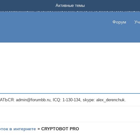
Форум о заработке в интернете без вложения денег.
Активные темы
на котором можно найти подходящий вариант дополнительной подработки на д
про сайты и проекты, предоставляющие удаленную работу и быстрый заработок
т или сайт не платит, то указывайте в теме что это лохотрон, чтобы другие по
Форум
Уч
те новые темы, размещайте объявления со своими пригласительными ссылками и
admin@forumbb.ru, ICQ: 1-130-134, skype: alex_derenchuk.
оток в интернете
»
CRYPTOBOT PRO