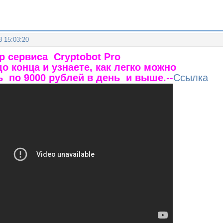
3 15:03:20
р сервиса Cryptobot Pro
о конца и узнаете, как легко можно
ь по 9000 рублей в день и выше.
--
Ссылка