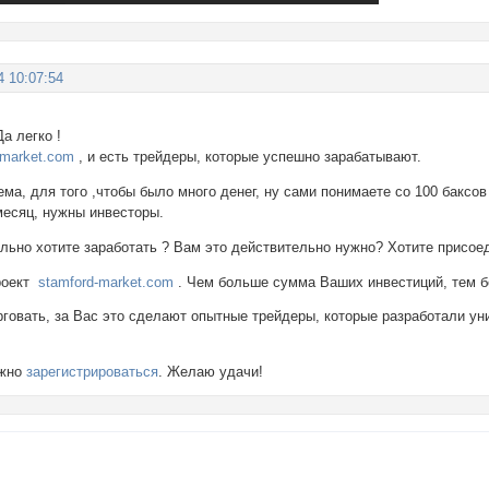
4 10:07:54
а легко !
-market.com
, и есть трейдеры, которые успешно зарабатывают.
ема, для того ,чтобы было много денег, ну сами понимаете со 100 баксов 
месяц, нужны инвесторы.
ельно хотите заработать ? Вам это действительно нужно? Хотите присое
проект
stamford-market.com
. Чем больше сумма Ваших инвестиций, тем б
рговать, за Вас это сделают опытные трейдеры, которые разработали у
.
ожно
зарегистрироваться
. Желаю удачи!