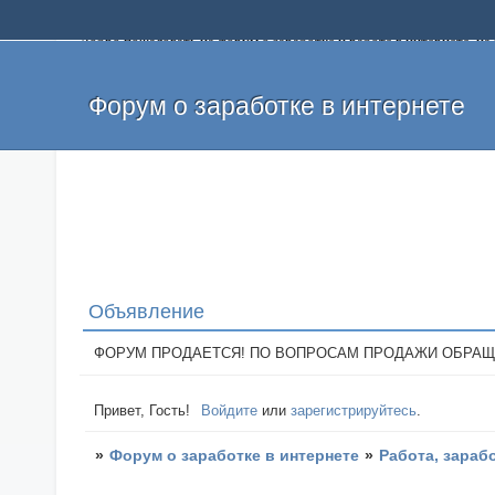
Добро пожаловать на форум о заработке и работе в интернете, 
собственных денег. На форуме вы найдете полезную информацию 
и оставлять свои отзывы. Если вы знаете, что определенный проек
легкие деньги без вложений и регистрации уже сегодня. Создавай
Форум о заработке в интернете
Объявление
ФОРУМ ПРОДАЕТСЯ! ПО ВОПРОСАМ ПРОДАЖИ ОБРАЩАТЬСЯ: 
Привет, Гость!
Войдите
или
зарегистрируйтесь
.
»
Форум о заработке в интернете
»
Работа, зараб