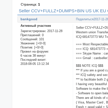
Страница:
1
Seller CCV+FULLZ+DUMPS+BIN US UK EU 
bankgood
Поделиться
2017-11-2
Активный участник
Seller CCV+FULLZ+D
Зарегистрирован
: 2017-11-28
Western union Transf
Приглашений:
0
ICQ:681473773 WU Tra
Сообщений:
101
Уважение:
[+0/-0]
=== Most Respectable
Позитив:
[+0/-0]
=== ICQ: 681473773 
Провел на форуме:
=== Skype Name : car
6 часов 38 минут
=== Gmail : cardsell
Последний визит:
2018-08-05 13:12:34
$$$ NOTE ICQ $$$
*** If you are a good 
*** ICQ safety and secu
*** to facilitate both 
I having very beautifu
Software to make the 
- Software to open ba
There are all kinds of 
( Visa, Master Card , 
Fresh + good valid + S