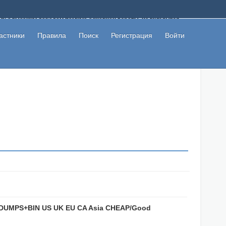
ому с высоким доходом помимо основной работы, не вкладывая
 в сети интернет, а также сможете участвовать в их обсуждении
льзователи не попались на развод. Вы сможете начать зарабатывать
астники
Правила
Поиск
Регистрация
Войти
 первая прибыль не заставит себя долго ждать.
+DUMPS+BIN US UK EU CA Asia CHEAP/Good