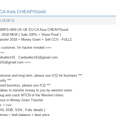
CA Asia CHEAP/Good
8 19:08:31
UMPS+BIN US UK EU CA Asia CHEAP/Good
er 2018 NEW ( Safe 100% + Show Proof )
nsfer 2018 + Money Gram + Sell CCV - FULLZ
 customer, I'm hacker minded ===
===
dseller141 . Cardseller141@gmail.com
er141@gmail.com ===
customer and long term, please use ICQ for business ***
rity ***
2 good business, please use ICQ ***
l ideas to transfer money to you by western union
bug and crack MTCN of the Western Union.
lance in Money Gram Transfer
cc + cvv:
BIN, DOB, SSN , Fullz details )
trong + high balance + best price