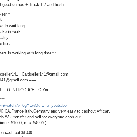
 of good dumps + Track 1/2 and fresh
ples***
rk
e to wait long
take in work
uality
 first
mers in working with long time***
===
dseller141 . Cardseller141@gmail.com
er141@gmail.com ===
NT TO INTRODUCE TO You
***
.com/watch?v=0gYEwMq … e=youtu.be
K,CA,France,Italy,Germany and very easy to cashout African.
o WU transfer and sell for everyone cash out.
 minimum $1000, max $4999 )
 you cash out $1000