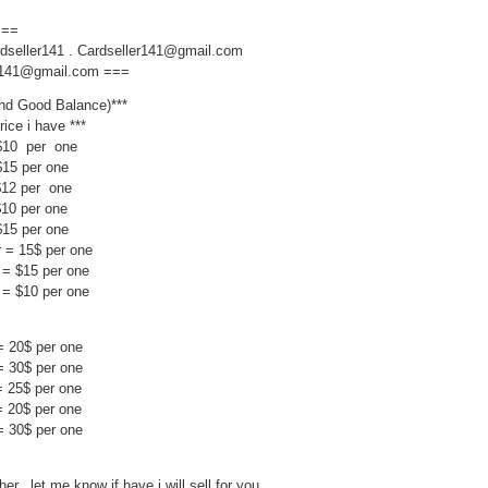
===
dseller141 . Cardseller141@gmail.com
er141@gmail.com ===
nd Good Balance)***
rice i have ***
 $10 per one
$15 per one
$12 per one
$10 per one
$15 per one
 = 15$ per one
 = $15 per one
 = $10 per one
 = 20$ per one
 = 30$ per one
 = 25$ per one
 = 20$ per one
 = 30$ per one
r...let me know if have i will sell for you.