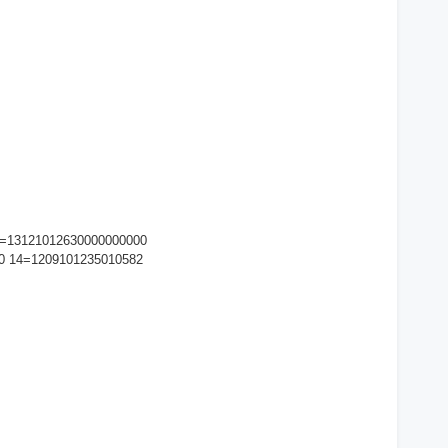
5=13121012630000000000
0 14=1209101235010582