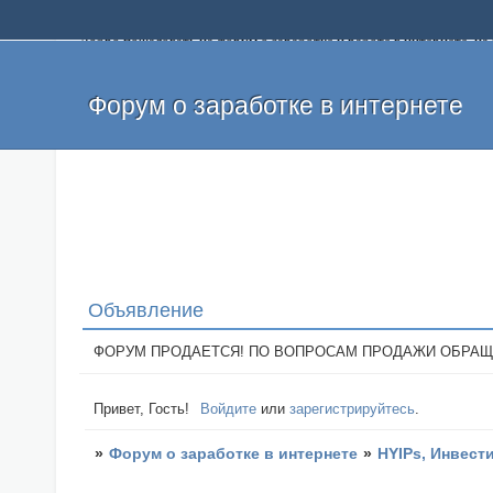
Добро пожаловать на форум о заработке и работе в интернете, 
собственных денег. На форуме вы найдете полезную информацию 
и оставлять свои отзывы. Если вы знаете, что определенный проек
легкие деньги без вложений и регистрации уже сегодня. Создавай
Форум о заработке в интернете
Объявление
ФОРУМ ПРОДАЕТСЯ! ПО ВОПРОСАМ ПРОДАЖИ ОБРАЩАТЬСЯ: 
Привет, Гость!
Войдите
или
зарегистрируйтесь
.
»
Форум о заработке в интернете
»
HYIPs, Инвест