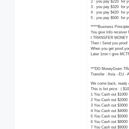
2 : you pay $220 for
3 : you pay $320 for 
4 : you pay $420 for 
5 : you pay $500 for 
*****Business Principle
You give Info receiver 
I TRANSFER MONEY TO
Then i Send you proo
When you get proof,yo
Later 1min I give MCT
***DO MoneyGram TR
Transfer : Asia - EU - 
We come back, ready d
This is list price : ( $
1 You Cash out $1000
2 You Cash out $2000
3 You Cash out $3000
4 You Cash out $4000
5 You Cash out $5000
6 You Cash out $8000
7 You Cash out $9000