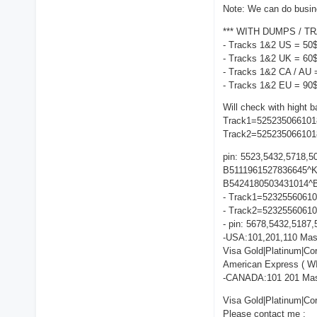
Note: We can do busine
*** WITH DUMPS / TR
- Tracks 1&2 US = 50$
- Tracks 1&2 UK = 60$
- Tracks 1&2 CA / AU 
- Tracks 1&2 EU = 90$
Will check with hight 
Track1=5252350661
Track2=52523506610
pin: 5523,5432,5718,50
B5111961527836645^
B5424180503431014^
- Track1=523255606
- Track2=5232556061
- pin: 5678,5432,5187
-USA:101,201,110 Mast
Visa Gold|Platinum|Co
American Express ( W
-CANADA:101 201 Mast
Visa Gold|Platinum|Co
Please contact me :