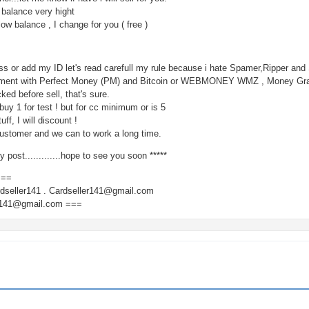
balance very hight
low balance , I change for you ( free )
s or add my ID let's read carefull my rule because i hate Spamer,Ripper an
payment with Perfect Money (PM) and Bitcoin or WEBMONEY WMZ , Money G
ked before sell, that's sure.
 buy 1 for test ! but for cc minimum or is 5
uff, I will discount !
ustomer and we can to work a long time.
 post.............hope to see you soon *****
===
dseller141 . Cardseller141@gmail.com
er141@gmail.com ===