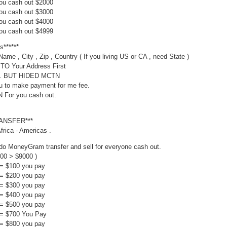
 you cash out $2000
you cash out $3000
you cash out $4000
you cash out $4999
s******
Name , City , Zip , Country ( If you living US or CA , need State )
 Your Address First
f . BUT HIDED MCTN
u to make payment for me fee.
N For you cash out.
ANSFER***
Africa - Americas .
o MoneyGram transfer and sell for everyone cash out.
1000 > $9000 )
 = $100 you pay
 = $200 you pay
 = $300 you pay
 = $400 you pay
 = $500 you pay
 = $700 You Pay
 = $800 you pay