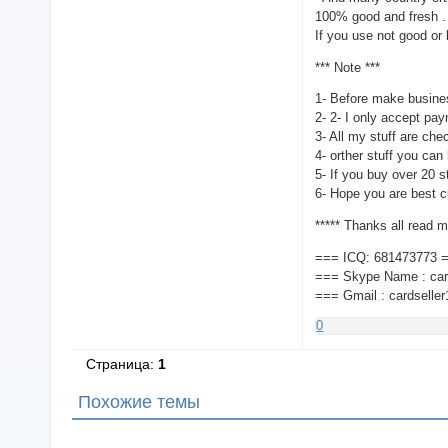
100% good and fresh . 
If you use not good or 
*** Note ***
1- Before make busines
2- 2- I only accept 
3- All my stuff are chec
4- orther stuff you can
5- If you buy over 20 st
6- Hope you are best c
***** Thanks all read my
=== ICQ: 681473773 
=== Skype Name : car
=== Gmail : cardsell
0
Страница:
1
Похожие темы