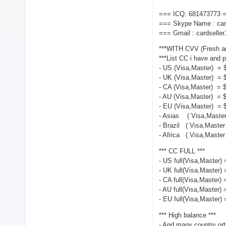
=== ICQ: 681473773 
=== Skype Name : car
=== Gmail : cardsell
***WITH CVV (Fresh a
***List CC i have and p
- US (Visa,Master) =
- UK (Visa,Master) = 
- CA (Visa,Master) = 
- AU (Visa,Master) = 
- EU (Visa,Master) = 
- Asias ( Visa,Master
- Brazil ( Visa,Master
- Africa ( Visa,Master
*** CC FULL ***
- US full(Visa,Master)
- UK full(Visa,Master)
- CA full(Visa,Master)
- AU full(Visa,Master)
- EU full(Visa,Master)
*** High balance ***
- And many country orthe