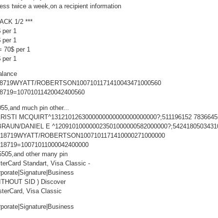
ss twice a week,on a recipient information
ACK 1/2 ***
 per 1
 per 1
= 70$ per 1
 per 1
balance
018719WYATT/ROBERTSON1007101171410043471000560
18719=10701011420042400560
55,and much pin other...
KRISTI MCQUIRT^1312101263000000000000000000000?;511196152 783664
BRAUN/DANIEL E ^120910100000023501000000582000000?;5424180503431
1018719WYATT/ROBERTSON1007101171410000271000000
018719=10071011000042400000
,5505,and other many pin
erCard Standart, Visa Classic -
rporate|Signature|Business
ITHOUT SID ) Discover
erCard, Visa Classic
rporate|Signature|Business