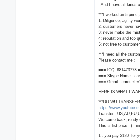
- And I have all kinds
***I worked on 5 princi
1: Diligence, agility wo
2: customers never hav
3: never make the mis
4: reputation and top q
5: not free to customers
***I need all the custo
Please contact me :
=== ICQ: 681473773 
=== Skype Name : car
=== Gmail : cardsell
HERE IS WHAT I WA
***DO WU TRANSFER
https://www.youtube
Transfer : US,AU,EU,U
We come back, ready d
This is list price : (
1 : you pay $120 for