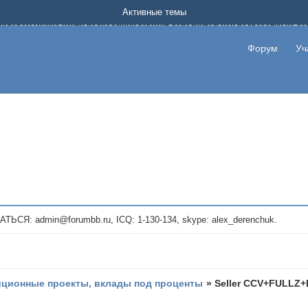
Форум о заработке в интернете без вложения денег.
Активные темы
на котором можно найти подходящий вариант дополнительной подработки на д
про сайты и проекты, предоставляющие удаленную работу и быстрый заработок
т или сайт не платит, то указывайте в теме что это лохотрон, чтобы другие по
Форум
Уч
те новые темы, размещайте объявления со своими пригласительными ссылками и
admin@forumbb.ru, ICQ: 1-130-134, skype: alex_derenchuk.
иционные проекты, вклады под проценты
»
Seller CCV+FULLZ