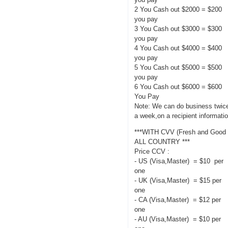
2 You Cash out $2000 = $200
you pay
3 You Cash out $3000 = $300
you pay
4 You Cash out $4000 = $400
you pay
5 You Cash out $5000 = $500
you pay
6 You Cash out $6000 = $600
You Pay
Note: We can do business twic
a week,on a recipient informati
***WITH CVV (Fresh and Good 
ALL COUNTRY ***
Price CCV :
- US (Visa,Master) = $10 per
one
- UK (Visa,Master) = $15 per
one
- CA (Visa,Master) = $12 per
one
- AU (Visa,Master) = $10 per