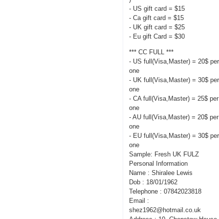
- US gift card = $15
- Ca gift card = $15
- UK gift card = $25
- Eu gift Card = $30
*** CC FULL ***
- US full(Visa,Master) = 20$ pe
one
- UK full(Visa,Master) = 30$ pe
one
- CA full(Visa,Master) = 25$ per
one
- AU full(Visa,Master) = 20$ per
one
- EU full(Visa,Master) = 30$ pe
one
Sample: Fresh UK FULZ
Personal Information
Name : Shiralee Lewis
Dob : 18/01/1962
Telephone : 07842023818
Email :
shez1962@hotmail.co.uk