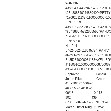
With PIN
4388540044889409=170920111
%B4388540044889409^PETT
^1709201113271100000000710
PIN : 4559
4388575232888599=190420118
%B4388575232888599^RANDO
^1904201187091100000000031
PIN: 8090
Not PIN
B4624062401864572^TRAN/LY
4624062401864572=150510100
B4352840000081138^WELLER
J^150510100000000008790087
4352840000081138=150510100
Approved Donald
Jason Pike Green
4147202081406926
4039955294198579
09/18 10 / 18
902 439
6700 Saltbush Court NE 3570
Martin Luther King Jr Drive