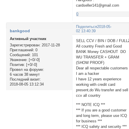
cardseller141@gmail.com
0
Поделиться
2018-05-
bankgood
02 13:40:39
Активный участник
SELL CCV / BIN / DOB / FULL
Зарегистрирован
: 2017-11-28
All country Fresh and Good
Приглашений:
0
BANK Money CASHOUT DO
Сообщений:
101
WU TRANSFER + GRAM
Уважение:
[+0/-0]
(SHOW PROOF)
Позитив:
[+0/-0]
Dear all respectable customers 
Провел на форуме:
I am a hacker
6 часов 38 минут
I have 12 years experience
Последний визит:
2018-08-05 13:12:34
working with credit card
present,do Wu transfer and sell
ccv all country
*** NOTE ICQ ***
*** If you are a good customer
and long term, please use ICQ
for business ***
*** ICQ safety and security ***