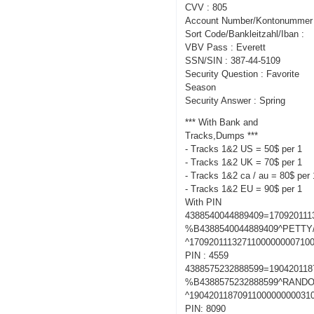
CVV : 805
Account Number/Kontonummer 
Sort Code/Bankleitzahl/Iban :
VBV Pass : Everett
SSN/SIN : 387-44-5109
Security Question : Favorite
Season
Security Answer : Spring
*** With Bank and
Tracks,Dumps ***
- Tracks 1&2 US = 50$ per 1
- Tracks 1&2 UK = 70$ per 1
- Tracks 1&2 ca / au = 80$ per 
- Tracks 1&2 EU = 90$ per 1
With PIN
4388540044889409=170920111
%B4388540044889409^PETT
^1709201113271100000000710
PIN : 4559
4388575232888599=190420118
%B4388575232888599^RANDO
^1904201187091100000000031
PIN: 8090