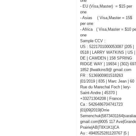
one
- EU (Visa,Master) = $15 per
one
- Asias ( Visa,Master = 15$
per one
- Africa ( Visa,Master = $10 p
one
Sample CCV :
US : 5221701000053087 |205 |
0518 | LARRY WATKINS | US |
DE | CAMDEN | 158 SPRING
RIDGE WAY | 19934 | (302) 697
1852 |llwatkins9@ gmail.com
FR : 5136900901518263
|01/2019 | 835 | Marc Jean | 60
Rue du Marechal Foch | lery-
Saint-Andre | 45370 |
+33271304208 | France
Ca : 5426486704741723
|01|09|2019|Orrie
Semenchuk|5873431164|sarali
gmail.com|9005 117 Ave|Grand
Prairie|AB|T8X1K1|CA
Au : 4940525281120767 |5 |