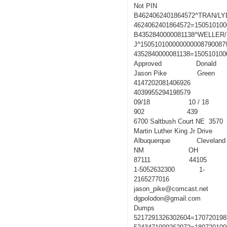
Not PIN
B4624062401864572^TRAN/LY
4624062401864572=150510100
B4352840000081138^WELLER
J^150510100000000008790087
4352840000081138=150510100
Approved Donald
Jason Pike Green
4147202081406926
4039955294198579
09/18 10 / 18
902 439
6700 Saltbush Court NE 3570
Martin Luther King Jr Drive
Albuquerque Cleveland
NM OH
87111 44105
1-5052632300 1-
2165277016
jason_pike@comcast.net
dgpolodon@gmail.com
Dumps
5217291326302604=170720198