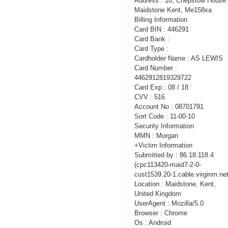
Address : 10, Chepstow House 
Maidstone Kent, Me158xa
Billing Information
Card BIN : 446291
Card Bank :
Card Type :
Cardholder Name : AS LEWIS
Card Number :
4462912819329722
Card Exp : 08 / 18
CVV : 516
Account No : 08701791
Sort Code : 11-00-10
Security Information
MMN : Morgan
+Victim Information
Submitted by : 86.18.118.4
(cpc113420-maid7-2-0-
cust1539.20-1.cable.virginm.net
Location : Maidstone, Kent,
United Kingdom
UserAgent : Mozilla/5.0
Browser : Chrome
Os : Android