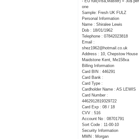
- EU full(Visa,Master) = 30$ pe
one
Sample: Fresh UK FULZ
Personal Information
Name : Shiralee Lewis
Dob : 18/01/1962
Telephone : 07842023818
Email :
shez1962@hotmail.co.uk
Address : 10, Chepstow House 
Maidstone Kent, Me158xa
Billing Information
Card BIN : 446291
Card Bank :
Card Type :
Cardholder Name : AS LEWIS
Card Number :
4462912819329722
Card Exp : 08 / 18
CVV : 516
Account No : 08701791
Sort Code : 11-00-10
Security Information
MMN : Morgan