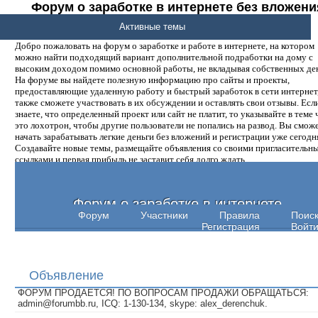
Форум о заработке в интернете без вложени
денег.
Активные темы
Добро пожаловать на форум о заработке и работе в интернете, на котором
можно найти подходящий вариант дополнительной подработки на дому с
высоким доходом помимо основной работы, не вкладывая собственных ден
На форуме вы найдете полезную информацию про сайты и проекты,
предоставляющие удаленную работу и быстрый заработок в сети интернет,
также сможете участвовать в их обсуждении и оставлять свои отзывы. Есл
знаете, что определенный проект или сайт не платит, то указывайте в теме 
это лохотрон, чтобы другие пользователи не попались на развод. Вы смож
начать зарабатывать легкие деньги без вложений и регистрации уже сегодн
Создавайте новые темы, размещайте объявления со своими пригласительн
ссылками и первая прибыль не заставит себя долго ждать.
Форум о заработке в интернете
Форум
Участники
Правила
Поис
Регистрация
Войт
Объявление
ФОРУМ ПРОДАЕТСЯ! ПО ВОПРОСАМ ПРОДАЖИ ОБРАЩАТЬСЯ:
admin@forumbb.ru, ICQ: 1-130-134, skype: alex_derenchuk.