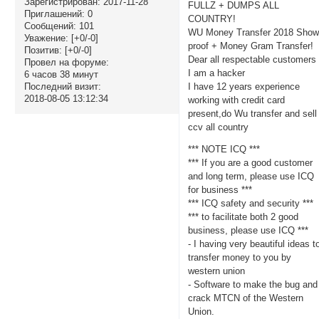
Зарегистрирован
: 2017-11-28
FULLZ + DUMPS ALL
Приглашений:
0
COUNTRY!
Сообщений:
101
WU Money Transfer 2018 Sho
Уважение:
[+0/-0]
proof + Money Gram Transfer!
Позитив:
[+0/-0]
Dear all respectable customers 
Провел на форуме:
I am a hacker
6 часов 38 минут
I have 12 years experience
Последний визит:
2018-08-05 13:12:34
working with credit card
present,do Wu transfer and sell
ccv all country
*** NOTE ICQ ***
*** If you are a good customer
and long term, please use ICQ
for business ***
*** ICQ safety and security ***
*** to facilitate both 2 good
business, please use ICQ ***
- I having very beautiful ideas t
transfer money to you by
western union
- Software to make the bug and
crack MTCN of the Western
Union.