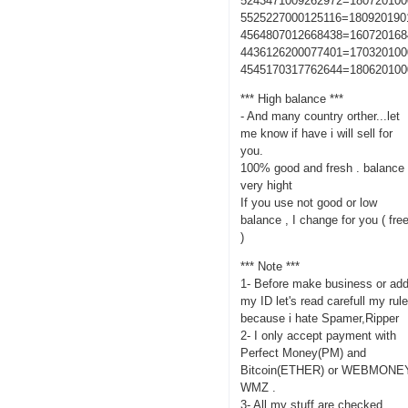
5243471009262972=180720100
5525227000125116=180920190
4564807012668438=160720168
4436126200077401=170320100
4545170317762644=180620100
*** High balance ***
- And many country orther...let
me know if have i will sell for
you.
100% good and fresh . balance
very hight
If you use not good or low
balance , I change for you ( fre
)
*** Note ***
1- Before make business or ad
my ID let's read carefull my rul
because i hate Spamer,Ripper
2- I only accept payment with
Perfect Money(PM) and
Bitcoin(ETHER) or WEBMONE
WMZ .
3- All my stuff are checked