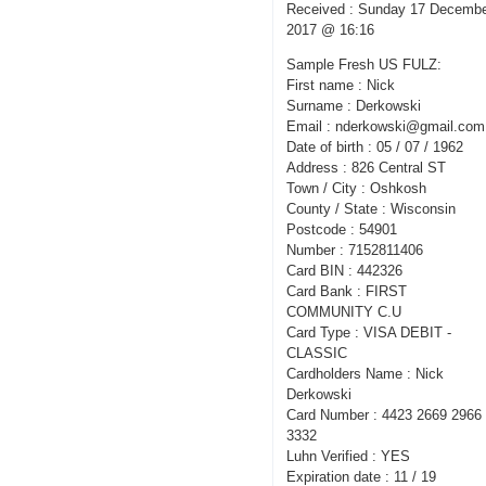
Received : Sunday 17 Decemb
2017 @ 16:16
Sample Fresh US FULZ:
First name : Nick
Surname : Derkowski
Email : nderkowski@gmail.com
Date of birth : 05 / 07 / 1962
Address : 826 Central ST
Town / City : Oshkosh
County / State : Wisconsin
Postcode : 54901
Number : 7152811406
Card BIN : 442326
Card Bank : FIRST
COMMUNITY C.U
Card Type : VISA DEBIT -
CLASSIC
Cardholders Name : Nick
Derkowski
Card Number : 4423 2669 2966
3332
Luhn Verified : YES
Expiration date : 11 / 19