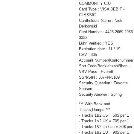
COMMUNITY C.U
Card Type : VISA DEBIT -
CLASSIC
Cardholders Name : Nick
Derkowski
Card Number : 4423 2669 2966
3332
Luhn Verified : YES
Expiration date : 11 / 19
CVV : 805
Account Number/Kontonummer 
Sort Code/Bankleitzahl/Iban :
VBV Pass : Everett
SSN/SIN : 387-44-5109
Security Question : Favorite
Season
Security Answer : Spring
*** With Bank and
Tracks,Dumps ***
- Tracks 1&2 US = 50$ per 1
- Tracks 1&2 UK = 70$ per 1
- Tracks 1&2 ca / au = 80$ per 
- Tracks 1&2 EU = 90$ per 1