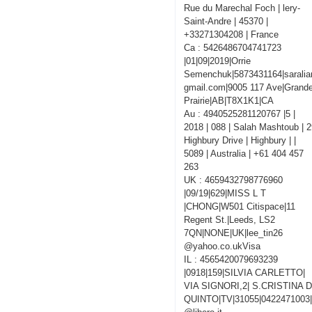
Rue du Marechal Foch | lery-
Saint-Andre | 45370 |
+33271304208 | France
Ca : 5426486704741723
|01|09|2019|Orrie
Semenchuk|5873431164|sarali
gmail.com|9005 117 Ave|Grand
Prairie|AB|T8X1K1|CA
Au : 4940525281120767 |5 |
2018 | 088 | Salah Mashtoub | 
Highbury Drive | Highbury | |
5089 | Australia | +61 404 457
263
UK : 4659432798776960
|09/19|629|MISS L T
|CHONG|W501 Citispace|11
Regent St.|Leeds, LS2
7QN|NONE|UK|lee_tin26
@yahoo.co.ukVisa
IL : 4565420079693239
|0918|159|SILVIA CARLETTO|
VIA SIGNORI,2| S.CRISTINA D
QUINTO|TV|31055|0422471003|