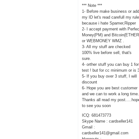
*** Note ***
1- Before make business or ad
my ID let's read carefull my rul
because i hate Spamer,Ripper
2- I accept payment with Perfec
Money(PM) and Bitcoin(ETHER
or WEBMONEY WMZ .
3- All my stuff are checked
100% live before sell, that's
sure.
4- orther stuff you can buy 1 for
test ! but for cc minimum or is 
5- If you buy over 3 stuff, I will
discount
6- Hope you are best customer
and we can to work a long time
Thanks all read my post.....hop
to see you soon
ICQ: 681473773
Skype Name : cardseller141
Gmail :
cardseller141@gmail.com
Hangouts :