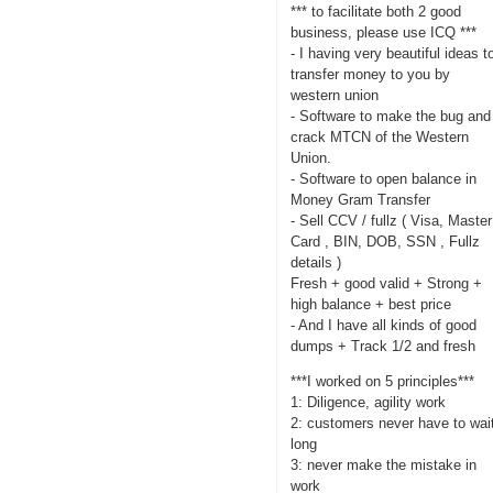
*** to facilitate both 2 good
business, please use ICQ ***
- I having very beautiful ideas t
transfer money to you by
western union
- Software to make the bug and
crack MTCN of the Western
Union.
- Software to open balance in
Money Gram Transfer
- Sell CCV / fullz ( Visa, Master
Card , BIN, DOB, SSN , Fullz
details )
Fresh + good valid + Strong +
high balance + best price
- And I have all kinds of good
dumps + Track 1/2 and fresh
***I worked on 5 principles***
1: Diligence, agility work
2: customers never have to wai
long
3: never make the mistake in
work