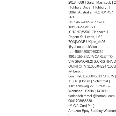
2018 | 088 | Salah Mashtoub | 
Highbury Drive | Highbury | |
5089 | Australia | +61 404 457
263
UK : 4659432798776960
|09/19|629|MISS L T
|CHONG|W501 Citispace|11
Regent St.|Leeds, LS2
7QN|NONE|UK|lee_tin26
@yahoo.co.ukVisa
IL : 4565420079693239
|0918|159|SILVIA CARLETTO|
VIA SIGNORI,2| S.CRISTINA D
QUINTO|TV|31055|0422471003|
@libero.it
Gm : 4901170004661370 | 075 |
11 | 18 |Florian | Schimmel |
Tillmannsweg 22 | Street2 =
Wannsee | Berlin | 14109 |
florianschimmel @hotmail.com 
0041798988838
*** Gift Card *** (
Amazon,Epay,Bestbuy,Walmart
)