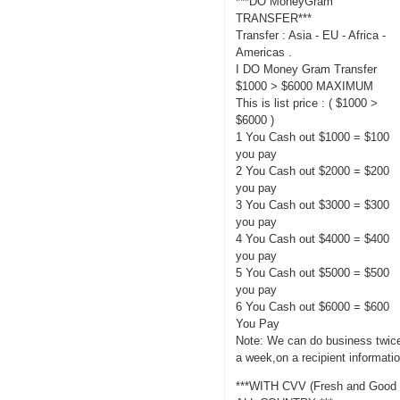
***DO MoneyGram
TRANSFER***
Transfer : Asia - EU - Africa -
Americas .
I DO Money Gram Transfer
$1000 > $6000 MAXIMUM
This is list price : ( $1000 >
$6000 )
1 You Cash out $1000 = $100
you pay
2 You Cash out $2000 = $200
you pay
3 You Cash out $3000 = $300
you pay
4 You Cash out $4000 = $400
you pay
5 You Cash out $5000 = $500
you pay
6 You Cash out $6000 = $600
You Pay
Note: We can do business twic
a week,on a recipient informati
***WITH CVV (Fresh and Good 