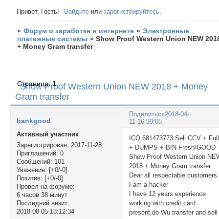
Привет, Гость!
Войдите
или
зарегистрируйтесь
.
»
Форум о заработке в интернете
»
Электронные
платежные системы
»
Show Proof Western Union NEW 201
+ Money Gram transfer
Страница:
1
Show Proof Western Union NEW 2018 + Money
Gram transfer
Поделиться
2018-04-
bankgood
11 16:39:05
Активный участник
ICQ:681473773 Sell CCV + Ful
Зарегистрирован
: 2017-11-28
+ DUMPS + BIN Fresh/GOOD
Приглашений:
0
Show Proof Western Union NE
Сообщений:
101
2018 + Money Gram transfer
Уважение:
[+0/-0]
Dear all respectable customers 
Позитив:
[+0/-0]
I am a hacker
Провел на форуме:
I have 12 years experience
6 часов 38 минут
working with credit card
Последний визит:
2018-08-05 13:12:34
present,do Wu transfer and sell