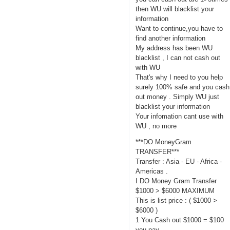
then WU will blacklist your
information
Want to continue,you have to
find another information
My address has been WU
blacklist , I can not cash out
with WU
That's why I need to you help
surely 100% safe and you cash
out money . Simply WU just
blacklist your information
Your infomation cant use with
WU , no more
***DO MoneyGram
TRANSFER***
Transfer : Asia - EU - Africa -
Americas .
I DO Money Gram Transfer
$1000 > $6000 MAXIMUM
This is list price : ( $1000 >
$6000 )
1 You Cash out $1000 = $100
you pay