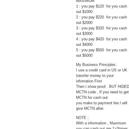
MAXIMUM
1 : you pay $120 for you cash
out $1000
2 : you pay $220 for you cash
out $2000
3 : you pay $320 for you cash
out $3000
4 : you pay $420 for you cash
out $4000
5 : you pay $500 for you cash
out $5000
My Business Principles:
I use a credit card in US or UK
transfer money to your
infomation First
Then i show proof . BUT HIDE
MCTN code , If you need to get
MCTN for cash out
you make to payment fee.I will
give MCTN after.
NOTE :
With a information , Maximum
you can cash out are 1>3times