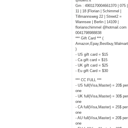
@libero.it
Gm : 4901170004661370 | 075 |
11 | 18 |Florian | Schimmel |
Tillmannsweg 22 | Street2 =
Wannsee | Berlin | 14109 |
florianschimmel @hotmail.com 
0041798988838
*** Gift Card *** (
Amazon,Epay,Bestbuy,Walmart
)
- US gift card = $15
- Ca gift card = $15
- UK gift card = $25
- Eu gift Card = $30
*** CC FULL ***
- US full(Visa,Master) = 20$ pe
one
- UK full(Visa,Master) = 30$ pe
one
- CA full(Visa,Master) = 25$ per
one
- AU full(Visa,Master) = 20$ per
one