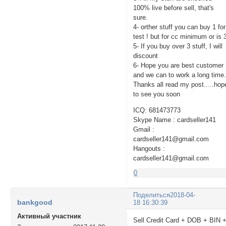
100% live before sell, that's
sure.
4- orther stuff you can buy 1 for
test ! but for cc minimum or is 
5- If you buy over 3 stuff, I will
discount
6- Hope you are best customer
and we can to work a long time
Thanks all read my post.....hop
to see you soon
ICQ: 681473773
Skype Name : cardseller141
Gmail :
cardseller141@gmail.com
Hangouts :
cardseller141@gmail.com
0
Поделиться
2018-04-
bankgood
18 16:30:39
Активный участник
Sell Credit Card + DOB + BIN 