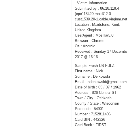
+Victim Information
Submitted by : 86.18.118.4
(cpc113420-maid7-2-0-
cust1539.20-1.cable.virginm.net
Location : Maidstone, Kent,
United Kingdom
UserAgent : Mozilla/5.0
Browser : Chrome
Os : Android
Received : Sunday 17 Decemb
2017 @ 16:16
Sample Fresh US FULZ:
First name : Nick
Surname : Derkowski
Email : nderkowski@gmail.com
Date of birth : 05 / 07 / 1962
Address : 826 Central ST
Town / City : Oshkosh
County / State : Wisconsin
Postcode : 54901
Number : 7152811406
Card BIN : 442326
Card Bank : FIRST