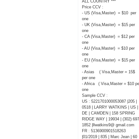
ALL COUNTRY ***
Price CCV :
- US (Visa,Master) = $10 per
one
- UK (Visa,Master) = $15 per
one
- CA (Visa,Master) = $12 per
one
- AU (Visa,Master) = $10 per
one
- EU (Visa,Master) = $15 per
one
- Asias ( Visa,Master = 15$
per one
- Africa ( Visa,Master = $10 p
one
Sample CCV :
US : 5221701000053087 |205 |
0518 | LARRY WATKINS | US |
DE | CAMDEN | 158 SPRING
RIDGE WAY | 19934 | (302) 697
1852 |llwatkins9@ gmail.com
FR : 5136900901518263
|01/2019 | 835 | Marc Jean | 60