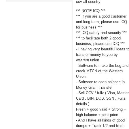
ccv all country
*** NOTE ICQ ***
*** If you are a good customer
and long term, please use ICQ
for business ***
*** ICQ safety and security ***
*** to facilitate both 2 good
business, please use ICQ ***
- I having very beautiful ideas t
transfer money to you by
western union
- Software to make the bug and
crack MTCN of the Western
Union.
- Software to open balance in
Money Gram Transfer
- Sell CCV / fullz ( Visa, Master
Card , BIN, DOB, SSN , Fullz
details )
Fresh + good valid + Strong +
high balance + best price
- And I have all kinds of good
dumps + Track 1/2 and fresh