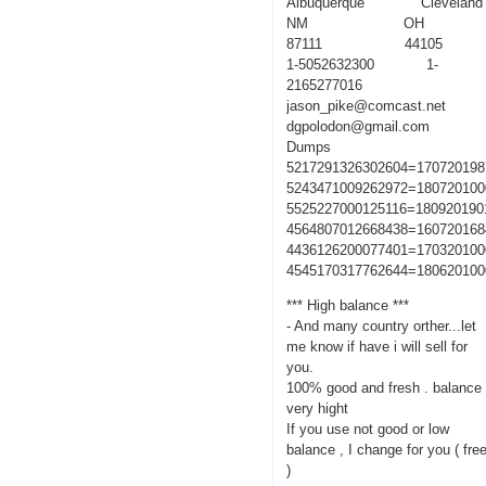
Albuquerque Cleveland
NM OH
87111 44105
1-5052632300 1-
2165277016
jason_pike@comcast.net
dgpolodon@gmail.com
Dumps
5217291326302604=170720198
5243471009262972=180720100
5525227000125116=180920190
4564807012668438=160720168
4436126200077401=170320100
4545170317762644=180620100
*** High balance ***
- And many country orther...let
me know if have i will sell for
you.
100% good and fresh . balance
very hight
If you use not good or low
balance , I change for you ( fre
)