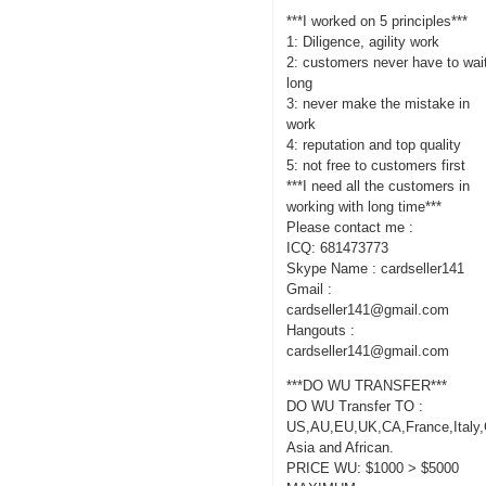
***I worked on 5 principles***
1: Diligence, agility work
2: customers never have to wai
long
3: never make the mistake in
work
4: reputation and top quality
5: not free to customers first
***I need all the customers in
working with long time***
Please contact me :
ICQ: 681473773
Skype Name : cardseller141
Gmail :
cardseller141@gmail.com
Hangouts :
cardseller141@gmail.com
***DO WU TRANSFER***
DO WU Transfer TO :
US,AU,EU,UK,CA,France,Italy
Asia and African.
PRICE WU: $1000 > $5000