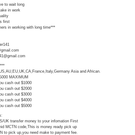
e to wait long
take in work
uality
 first
mers in working with long time***
er141
1@gmail.com
r141@gmail.com
***
US,AU,EU,UK,CA,France,Italy,Germany Asia and African.
$5000 MAXIMUM
 you cash out $1000
 you cash out $2000
you cash out $3000
you cash out $4000
you cash out $5000
s:
 US/UK transfer money to your infomation First
 hid MCTN code,This is money ready pick up
TN to pick up,you need make to payment fee.