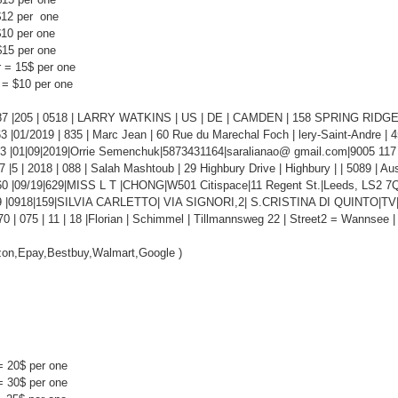
$12 per one
$10 per one
$15 per one
 = 15$ per one
 = $10 per one
7 |205 | 0518 | LARRY WATKINS | US | DE | CAMDEN | 158 SPRING RIDGE W
 |01/2019 | 835 | Marc Jean | 60 Rue du Marechal Foch | lery-Saint-Andre | 
3 |01|09|2019|Orrie Semenchuk|5873431164|saralianao@ gmail.com|9005 117
|5 | 2018 | 088 | Salah Mashtoub | 29 Highbury Drive | Highbury | | 5089 | Au
0 |09/19|629|MISS L T |CHONG|W501 Citispace|11 Regent St.|Leeds, LS2 
9 |0918|159|SILVIA CARLETTO| VIA SIGNORI,2| S.CRISTINA DI QUINTO|TV|3
| 075 | 11 | 18 |Florian | Schimmel | Tillmannsweg 22 | Street2 = Wannsee | 
mazon,Epay,Bestbuy,Walmart,Google )
 = 20$ per one
 = 30$ per one