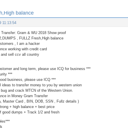
h,High balance
9 11:13:54
Transfer: Gram & WU 2018 Show proof
2,DUMPS , FULLZ Fresh,High balance
ustomers , I am a hacker
ence working with credit card
and sell ccv all country
customer and long term, please use ICQ for business ***
rity ***
2 good business, please use ICQ ***
ul ideas to transfer money to you by western union
e bug and crack MTCN of the Western Union.
lance in Money Gram Transfer
sa, Master Card , BIN, DOB, SSN , Fullz details )
trong + high balance + best price
 of good dumps + Track 1/2 and fresh
ples***
rk