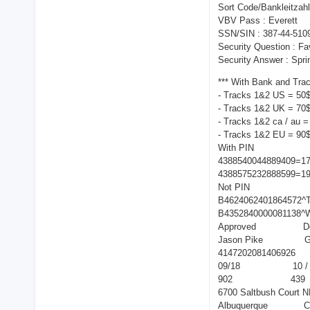
Sort Code/Bankleitzahl
VBV Pass : Everett
SSN/SIN : 387-44-510
Security Question : F
Security Answer : Spri
*** With Bank and Tra
- Tracks 1&2 US = 50$
- Tracks 1&2 UK = 70$
- Tracks 1&2 ca / au =
- Tracks 1&2 EU = 90$
With PIN
4388540044889409=1
4388575232888599=1
Not PIN
B4624062401864572^
B4352840000081138^
Approved Don
Jason Pike Gr
4147202081406926 
09/18 10 / 
902 439
6700 Saltbush Court N
Albuquerque Cle