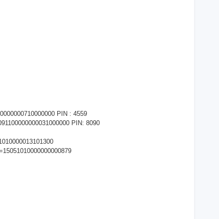
000000710000000 PIN : 4559
1100000000031000000 PIN: 8090
1010000013101300
=15051010000000000879