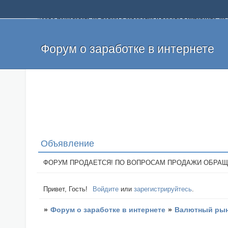
Добро пожаловать на форум о заработке и работе в интернете, 
собственных денег. На форуме вы найдете полезную информацию 
и оставлять свои отзывы. Если вы знаете, что определенный проек
легкие деньги без вложений и регистрации уже сегодня. Создавай
Форум о заработке в интернете
Объявление
ФОРУМ ПРОДАЕТСЯ! ПО ВОПРОСАМ ПРОДАЖИ ОБРАЩАТЬСЯ: 
Привет, Гость!
Войдите
или
зарегистрируйтесь
.
»
Форум о заработке в интернете
»
Валютный рын