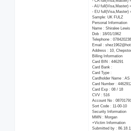
- CA full(Visa,Master)
- AU full(Visa,Master)
- EU full(Visa,Master)
Sample: UK FULZ
Personal Information
Name : Shiralee Lewis
Dob : 18/01/1962
Telephone : 07842023
Email : shez1962@hot
Address : 10, Chepst
Billing Information
Card BIN : 446291
Card Bank :
Card Type :
Cardholder Name : A
Card Number : 44629
Card Exp : 08 / 18
CVV : 516
Account No : 0870179
Sort Code : 11-00-10
Security Information
MMN : Morgan
+Victim Information
Submitted by : 86.18.1