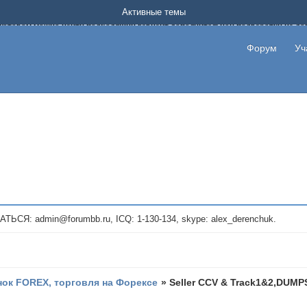
Форум о заработке в интернете без вложения денег.
Активные темы
на котором можно найти подходящий вариант дополнительной подработки на д
про сайты и проекты, предоставляющие удаленную работу и быстрый заработок
т или сайт не платит, то указывайте в теме что это лохотрон, чтобы другие по
Форум
Уч
те новые темы, размещайте объявления со своими пригласительными ссылками и
admin@forumbb.ru, ICQ: 1-130-134, skype: alex_derenchuk.
ок FOREX, торговля на Форексе
»
Seller CCV & Track1&2,DUMPS