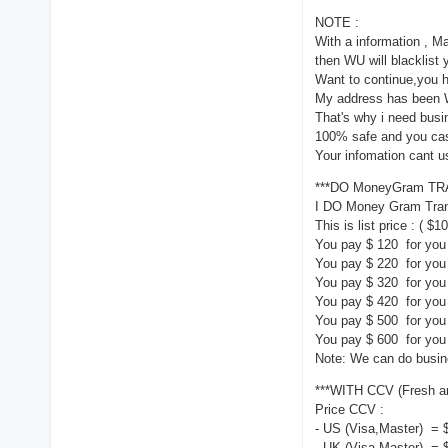
NOTE :
With a information , 
then WU will blacklist 
Want to continue,you h
My address has been W
That's why i need busi
100% safe and you cas
Your infomation cant 
***DO MoneyGram TR
I DO Money Gram Tran
This is list price : ( $
You pay $ 120 for yo
You pay $ 220 for y
You pay $ 320 for you
You pay $ 420 for you
You pay $ 500 for you
You pay $ 600 for you
Note: We can do busine
***WITH CCV (Fresh 
Price CCV :
- US (Visa,Master) =
- UK (Visa,Master) = 