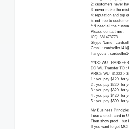
2: customers never hav
3: never make the mis
4: reputation and top q
5: not free to customers
***I need all the custo
Please contact me :
ICQ: 681473773
Skype Name : cardsell
Gmail : cardseller14
Hangouts : cardselle
***DO WU TRANSFER
DO WU Transfer TO : 
PRICE WU: $1000 > 
1 : you pay $120 for
2 : you pay $220 for
3 : you pay $320 for 
4 : you pay $420 for 
5 : you pay $500 for 
My Business Principle
I use a credit card in
Then show proof , but
If you want to get MC