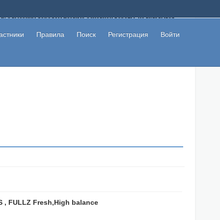
ому с высоким доходом помимо основной работы, не вкладывая
 в сети интернет, а также сможете участвовать в их обсуждении
льзователи не попались на развод. Вы сможете начать зарабатывать
астники
Правила
Поиск
Регистрация
Войти
 первая прибыль не заставит себя долго ждать.
 , FULLZ Fresh,High balance