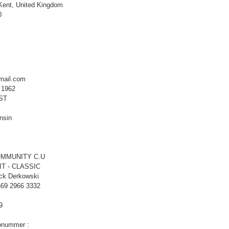
 Kent, United Kingdom
0
mail.com
/ 1962
 ST
nsin
COMMUNITY C.U
IT - CLASSIC
ick Derkowski
669 2966 3332
9
onummer :