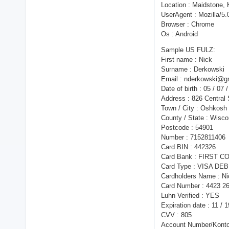
Location : Maidstone,
UserAgent : Mozilla/5.
Browser : Chrome
Os : Android
Sample US FULZ:
First name : Nick
Surname : Derkowski
Email : nderkowski@g
Date of birth : 05 / 07 
Address : 826 Central
Town / City : Oshkosh
County / State : Wisco
Postcode : 54901
Number : 7152811406
Card BIN : 442326
Card Bank : FIRST 
Card Type : VISA DEB
Cardholders Name : N
Card Number : 4423 2
Luhn Verified : YES
Expiration date : 11 / 1
CVV : 805
Account Number/Kont