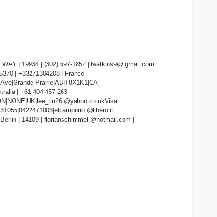
AY | 19934 | (302) 697-1852 |llwatkins9@ gmail.com
45370 | +33271304208 | France
 Ave|Grande Prairie|AB|T8X1K1|CA
stralia | +61 404 457 263
7QN|NONE|UK|lee_tin26 @yahoo.co.ukVisa
1055|0422471003|elpampurio @libero.it
Berlin | 14109 | florianschimmel @hotmail.com |