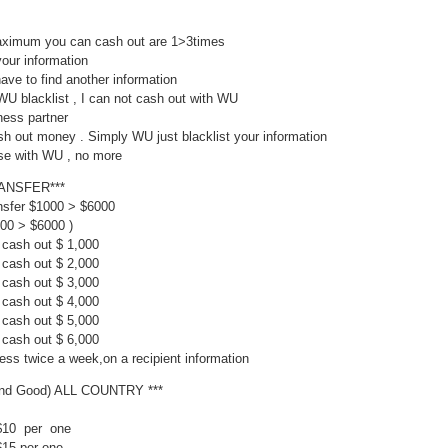
Maximum you can cash out are 1>3times
your information
ave to find another information
U blacklist , I can not cash out with WU
ness partner
h out money . Simply WU just blacklist your information
use with WU , no more
ANSFER***
sfer $1000 > $6000
1000 > $6000 )
u cash out $ 1,000
ou cash out $ 2,000
 cash out $ 3,000
 cash out $ 4,000
 cash out $ 5,000
 cash out $ 6,000
ss twice a week,on a recipient information
and Good) ALL COUNTRY ***
 $10 per one
$15 per one