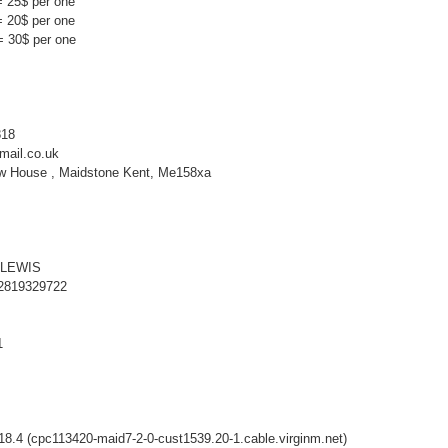
 = 25$ per one
 = 20$ per one
 = 30$ per one
818
mail.co.uk
ow House , Maidstone Kent, Me158xa
S LEWIS
12819329722
1
18.4 (cpc113420-maid7-2-0-cust1539.20-1.cable.virginm.net)