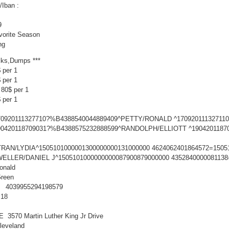
/Iban :
9
avorite Season
ng
cks,Dumps ***
 per 1
 per 1
 80$ per 1
 per 1
70920111327710?%B4388540044889409^PETTY/RONALD ^1709201113271100
90420118709031?%B4388575232888599^RANDOLPH/ELLIOTT ^190420118709
TRAN/LYDIA^1505101000001300000000131000000 4624062401864572=1505
WELLER/DANIEL J^1505101000000000087900879000000 4352840000081138
ald
een
4039955294198579
18
E 3570 Martin Luther King Jr Drive
veland