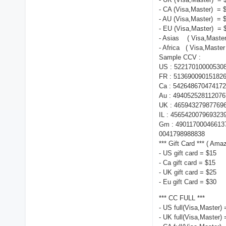
- CA (Visa,Master) = 
- AU (Visa,Master) = 
- EU (Visa,Master) = 
- Asias ( Visa,Master
- Africa ( Visa,Master
Sample CCV :
US : 522170100005308
FR : 5136900901518263
Ca : 542648670474172
Au : 4940525281120767 
UK : 465943279877696
IL : 456542007969323
Gm : 4901170004661370 
0041798988838
*** Gift Card *** ( A
- US gift card = $15
- Ca gift card = $15
- UK gift card = $25
- Eu gift Card = $30
*** CC FULL ***
- US full(Visa,Master)
- UK full(Visa,Master)