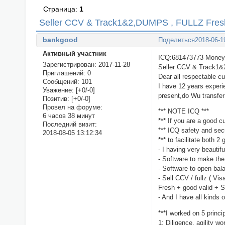
Страница:
1
Seller CCV & Track1&2,DUMPS , FULLZ Fres
bankgood
Поделиться
2018-06-1
Активный участник
ICQ:681473773 Money 
Зарегистрирован
: 2017-11-28
Seller CCV & Track1&
Приглашений:
0
Dear all respectable c
Сообщений:
101
I have 12 years experi
Уважение:
[+0/-0]
present,do Wu transfer 
Позитив:
[+0/-0]
Провел на форуме:
*** NOTE ICQ ***
6 часов 38 минут
*** If you are a good 
Последний визит:
*** ICQ safety and secu
2018-08-05 13:12:34
*** to facilitate both 
- I having very beautif
- Software to make th
- Software to open ba
- Sell CCV / fullz ( Vi
Fresh + good valid + S
- And I have all kinds
***I worked on 5 princi
1: Diligence, agility wo