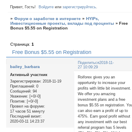
Привет, Гость!
Войдите
или
зарегистрируйтесь
.
»
Форум о заработке в интернете
»
HYIPs,
Инвестиционные проекты, вклады под проценты
»
Free
Bonus $5.55 on Registration
Страница:
1
Free Bonus $5.55 on Registration
Поделиться
2018-11-
bailey_barbara
27 10:09:29
Активный участник
Roiforex gives you an
Зарегистрирован
: 2018-11-19
opportunity to increase your
Приглашений:
0
profits with little bit investment.
Сообщений:
94
We offer you amazing
Уважение:
[+0/-0]
investment plans and a free
Позитив:
[+0/-0]
bonus $5.55 on registration. Yo
Провел на форуме:
can also earn a profit of up to
17 часов 51 минуту
475%. Earn good profit without
Последний визит:
2020-03-11 14:23:37
any investment with our best
referral program has 5 levels