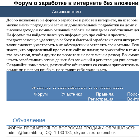
Форум о заработке в интернете без вложени
денег.
Активные темы
Добро пожаловать на форум о заработке и работе в интернете, на котором
можно найти подходящий вариант дополнительной подработки на дому с
высоким доходом помимо основной работы, не вкладывая собственных ден
На форуме вы найдете полезную информацию про сайты и проекты,
предоставляющие удаленную работу и быстрый заработок в сети интернет,
также сможете участвовать в их обсуждении и оставлять свои отзывы. Есл
знаете, что определенный проект или сайт не платит, то указывайте в теме 
это лохотрон, чтобы другие пользователи не попались на развод. Вы смож
начать зарабатывать легкие деньги без вложений и регистрации уже сегодн
Создавайте новые темы, размещайте объявления со своими пригласительн
ссылками и первая прибыль не заставит себя долго ждать.
Форум о заработке в интернете
Форум
Участники
Правила
Поис
Регистрация
Войт
Объявление
ФОРУМ ПРОДАЕТСЯ! ПО ВОПРОСАМ ПРОДАЖИ ОБРАЩАТЬСЯ:
admin@forumbb.ru, ICQ: 1-130-134, skype: alex_derenchuk.