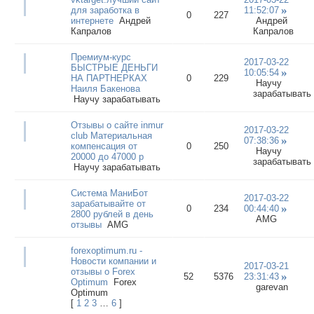
для заработка в
11:52:07
0
227
интернете
Андрей
Андрей
Капралов
Капралов
Премиум-курс
2017-03-22
БЫСТРЫЕ ДЕНЬГИ
10:05:54
НА ПАРТНЕРКАХ
0
229
Научу
Наиля Бакенова
зарабатывать
Научу зарабатывать
Отзывы о сайте inmur
2017-03-22
club Материальная
07:38:36
компенсация от
0
250
Научу
20000 до 47000 р
зарабатывать
Научу зарабатывать
Система МаниБот
2017-03-22
зарабатывайте от
0
234
00:44:40
2800 рублей в день
AMG
отзывы
AMG
forexoptimum.ru -
Новости компании и
2017-03-21
отзывы о Forex
52
5376
23:31:43
Optimum
Forex
garevan
Optimum
[
1
2
3
…
6
]