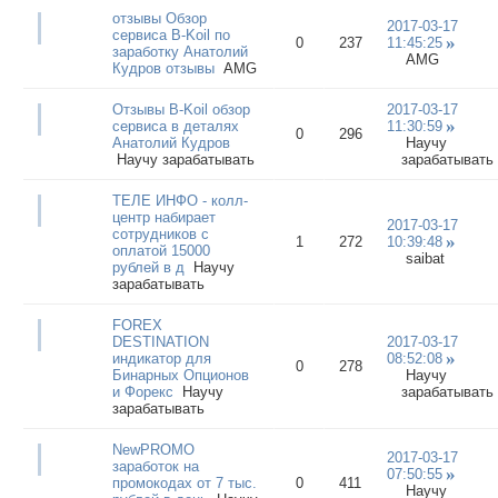
отзывы Обзор
2017-03-17
сервиса B-Koil по
0
237
11:45:25
заработку Анатолий
AMG
Кудров отзывы
AMG
Отзывы B-Koil обзор
2017-03-17
сервиса в деталях
11:30:59
0
296
Анатолий Кудров
Научу
Научу зарабатывать
зарабатывать
ТЕЛЕ ИНФО - колл-
центр набирает
2017-03-17
сотрудников с
1
272
10:39:48
оплатой 15000
saibat
рублей в д
Научу
зарабатывать
FOREX
DESTINATION
2017-03-17
индикатор для
08:52:08
0
278
Бинарных Опционов
Научу
и Форекс
Научу
зарабатывать
зарабатывать
NewPROMO
2017-03-17
заработок на
07:50:55
промокодах от 7 тыс.
0
411
Научу