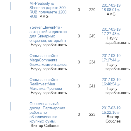
Mr-Peabody &
2017-03-19
Sherman дарите 300
0
229
18:08:01
RUB получаете 1200
AMG
RUB
AMG
7SevenElevenPro -
2017-03-19
авторский индикатор
17:27:43
для Бинарных
0
245
Научу
опционов, который п
зарабатывать
Научу зарабатывать
Отзывы о сайте
2017-03-19
MegaComments
17:17:44
0
234
биржа комментариев
Научу
Научу зарабатывать
зарабатывать
Отзывы о сайте
2017-03-19
RealInvestMen
16:40:54
0
241
Максима Фролова
Научу
Научу зарабатывать
зарабатывать
Феноменальный
доход. Партнерская
2017-03-19
работа по
16:22:16
0
223
обналичиванию
Виктор
крупных сумм.
Соболев
Виктор Соболев