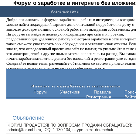
Форум о заработке в интернете без вложени
денег.
Активные темы
Добро пожаловать на форум о заработке и работе в интернете, на котором
можно найти подходящий вариант дополнительной подработки на дому с
высоким доходом помимо основной работы, не вкладывая собственных ден
На форуме вы найдете полезную информацию про сайты и проекты,
предоставляющие удаленную работу и быстрый заработок в сети интернет,
также сможете участвовать в их обсуждении и оставлять свои отзывы. Есл
знаете, что определенный проект или сайт не платит, то указывайте в теме 
это лохотрон, чтобы другие пользователи не попались на развод. Вы смож
начать зарабатывать легкие деньги без вложений и регистрации уже сегодн
Создавайте новые темы, размещайте объявления со своими пригласительн
ссылками и первая прибыль не заставит себя долго ждать.
Форум о заработке в интернете
Форум
Участники
Правила
Поис
Регистрация
Войт
Объявление
ФОРУМ ПРОДАЕТСЯ! ПО ВОПРОСАМ ПРОДАЖИ ОБРАЩАТЬСЯ:
admin@forumbb.ru, ICQ: 1-130-134, skype: alex_derenchuk.