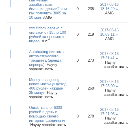
Где немцы
зарабатывают
2017-03-16
большие деньги? или
0
235
18:16:29
как получить 300$ за
AMG
10 мин
AMG
xxx.finbox сервис с
2017-03-16
оплатой от 15 ло 100
0
219
18:09:11
рублей за просмотр
AMG
видео
AMG
Autotrading система
2017-03-16
автоматического
17:31:41
трейдинга (аренда
0
273
Научу
сервера)
Научу
зарабатывать
зарабатывать
Money-changeling
2017-03-16
новая матрица доход
17:23:09
400 рублей каждые
0
268
Научу
35 минут
Научу
зарабатывать
зарабатывать
QuickTransfer 6000
2017-03-16
рублей в день с
17:21:05
помощью своего
0
278
Научу
интернет-соединения
зарабатывать
Научу зарабатывать