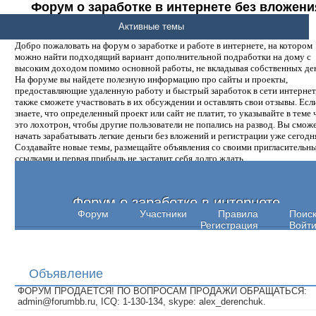
Форум о заработке в интернете без вложени
денег.
Активные темы
Добро пожаловать на форум о заработке и работе в интернете, на котором
можно найти подходящий вариант дополнительной подработки на дому с
высоким доходом помимо основной работы, не вкладывая собственных ден
На форуме вы найдете полезную информацию про сайты и проекты,
предоставляющие удаленную работу и быстрый заработок в сети интернет,
также сможете участвовать в их обсуждении и оставлять свои отзывы. Есл
знаете, что определенный проект или сайт не платит, то указывайте в теме 
это лохотрон, чтобы другие пользователи не попались на развод. Вы смож
начать зарабатывать легкие деньги без вложений и регистрации уже сегодн
Создавайте новые темы, размещайте объявления со своими пригласительн
ссылками и первая прибыль не заставит себя долго ждать.
Форум о заработке в интернете
Форум
Участники
Правила
Поис
Регистрация
Войт
Объявление
ФОРУМ ПРОДАЕТСЯ! ПО ВОПРОСАМ ПРОДАЖИ ОБРАЩАТЬСЯ:
admin@forumbb.ru, ICQ: 1-130-134, skype: alex_derenchuk.