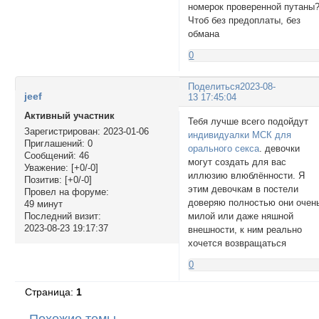
номерок проверенной путаны
Чтоб без предоплаты, без
обмана
0
Поделиться
2023-08-
jeef
13 17:45:04
Активный участник
Тебя лучше всего подойдут
Зарегистрирован
: 2023-01-06
индивидуалки МСК для
Приглашений:
0
орального секса
. девочки
Сообщений:
46
могут создать для вас
Уважение:
[+0/-0]
иллюзию влюблённости. Я
Позитив:
[+0/-0]
этим девочкам в постели
Провел на форуме:
доверяю полностью они очен
49 минут
милой или даже няшной
Последний визит:
2023-08-23 19:17:37
внешности, к ним реально
хочется возвращаться
0
Страница:
1
Похожие темы