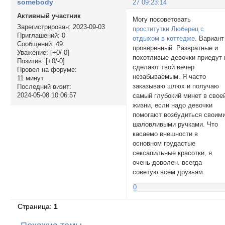
somebody
27 09:23:14
Активный участник
Могу посоветовать
Зарегистрирован
: 2023-09-03
проститутки Люберец с
Приглашений:
0
отдыхом в коттедже
. Вариант
Сообщений:
49
проверенный. Развратные и
Уважение:
[+0/-0]
похотливые девочки приедут 
Позитив:
[+0/-0]
сделают твой вечер
Провел на форуме:
незабываемым. Я часто
11 минут
заказываю шлюх и получаю
Последний визит:
2024-05-08 10:06:57
самый глубокий минет в свое
жизни, если надо девочки
помогают возбудиться своим
шаловливыми ручками. Что
касаемо внешности в
основном грудастые
сексапильные красотки, я
очень доволен. всегда
советую всем друзьям.
0
Страница:
1