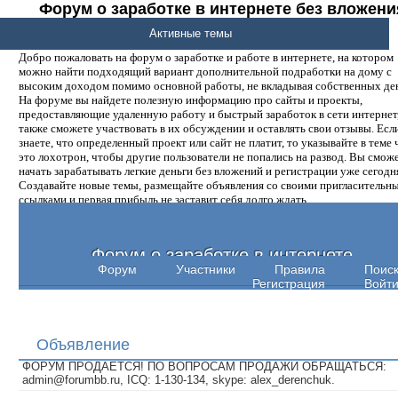
Форум о заработке в интернете без вложени
денег.
Активные темы
Добро пожаловать на форум о заработке и работе в интернете, на котором
можно найти подходящий вариант дополнительной подработки на дому с
высоким доходом помимо основной работы, не вкладывая собственных ден
На форуме вы найдете полезную информацию про сайты и проекты,
предоставляющие удаленную работу и быстрый заработок в сети интернет,
также сможете участвовать в их обсуждении и оставлять свои отзывы. Есл
знаете, что определенный проект или сайт не платит, то указывайте в теме 
это лохотрон, чтобы другие пользователи не попались на развод. Вы смож
начать зарабатывать легкие деньги без вложений и регистрации уже сегодн
Создавайте новые темы, размещайте объявления со своими пригласительн
ссылками и первая прибыль не заставит себя долго ждать.
Форум о заработке в интернете
Форум
Участники
Правила
Поис
Регистрация
Войт
Объявление
ФОРУМ ПРОДАЕТСЯ! ПО ВОПРОСАМ ПРОДАЖИ ОБРАЩАТЬСЯ:
admin@forumbb.ru, ICQ: 1-130-134, skype: alex_derenchuk.