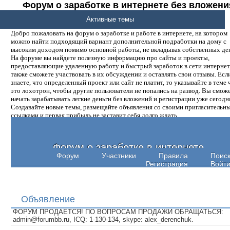
Форум о заработке в интернете без вложени
денег.
Активные темы
Добро пожаловать на форум о заработке и работе в интернете, на котором
можно найти подходящий вариант дополнительной подработки на дому с
высоким доходом помимо основной работы, не вкладывая собственных ден
На форуме вы найдете полезную информацию про сайты и проекты,
предоставляющие удаленную работу и быстрый заработок в сети интернет,
также сможете участвовать в их обсуждении и оставлять свои отзывы. Есл
знаете, что определенный проект или сайт не платит, то указывайте в теме 
это лохотрон, чтобы другие пользователи не попались на развод. Вы смож
начать зарабатывать легкие деньги без вложений и регистрации уже сегодн
Создавайте новые темы, размещайте объявления со своими пригласительн
ссылками и первая прибыль не заставит себя долго ждать.
Форум о заработке в интернете
Форум
Участники
Правила
Поис
Регистрация
Войт
Объявление
ФОРУМ ПРОДАЕТСЯ! ПО ВОПРОСАМ ПРОДАЖИ ОБРАЩАТЬСЯ:
admin@forumbb.ru, ICQ: 1-130-134, skype: alex_derenchuk.