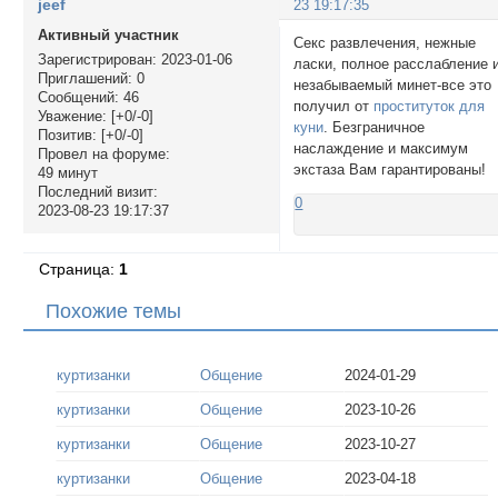
jeef
23 19:17:35
Активный участник
Секс развлечения, нежные
Зарегистрирован
: 2023-01-06
ласки, полное расслабление 
Приглашений:
0
незабываемый минет-все это
Сообщений:
46
получил от
проституток для
Уважение:
[+0/-0]
куни
. Безграничное
Позитив:
[+0/-0]
наслаждение и максимум
Провел на форуме:
экстаза Вам гарантированы!
49 минут
Последний визит:
0
2023-08-23 19:17:37
Страница:
1
Похожие темы
куртизанки
Общение
2024-01-29
куртизанки
Общение
2023-10-26
куртизанки
Общение
2023-10-27
куртизанки
Общение
2023-04-18