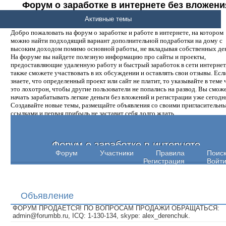
Форум о заработке в интернете без вложени
денег.
Активные темы
Добро пожаловать на форум о заработке и работе в интернете, на котором
можно найти подходящий вариант дополнительной подработки на дому с
высоким доходом помимо основной работы, не вкладывая собственных ден
На форуме вы найдете полезную информацию про сайты и проекты,
предоставляющие удаленную работу и быстрый заработок в сети интернет,
также сможете участвовать в их обсуждении и оставлять свои отзывы. Есл
знаете, что определенный проект или сайт не платит, то указывайте в теме 
это лохотрон, чтобы другие пользователи не попались на развод. Вы смож
начать зарабатывать легкие деньги без вложений и регистрации уже сегодн
Создавайте новые темы, размещайте объявления со своими пригласительн
ссылками и первая прибыль не заставит себя долго ждать.
Форум о заработке в интернете
Форум
Участники
Правила
Поис
Регистрация
Войт
Объявление
ФОРУМ ПРОДАЕТСЯ! ПО ВОПРОСАМ ПРОДАЖИ ОБРАЩАТЬСЯ:
admin@forumbb.ru, ICQ: 1-130-134, skype: alex_derenchuk.