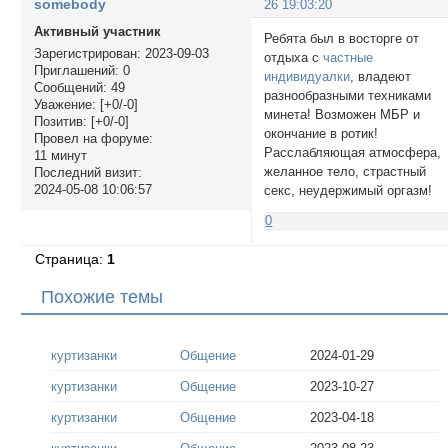
somebody
26 19:03:20
Активный участник
Ребята был в восторге от
Зарегистрирован
: 2023-09-03
отдыха с
частные
Приглашений:
0
индивидуалки
, владеют
Сообщений:
49
разнообразными техниками
Уважение:
[+0/-0]
минета! Возможен МБР и
Позитив:
[+0/-0]
окончание в ротик!
Провел на форуме:
Расслабляющая атмосфера,
11 минут
желанное тело, страстный
Последний визит:
2024-05-08 10:06:57
секс, неудержимый оргазм!
0
Страница:
1
Похожие темы
куртизанки
Общение
2024-01-29
куртизанки
Общение
2023-10-27
куртизанки
Общение
2023-04-18