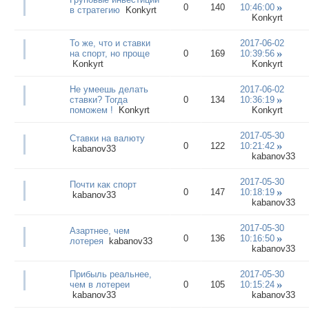
0
140
10:46:00
в стратегию
Konkyrt
Konkyrt
То же, что и ставки
2017-06-02
на спорт, но проще
0
169
10:39:56
Konkyrt
Konkyrt
Не умеешь делать
2017-06-02
ставки? Тогда
0
134
10:36:19
поможем !
Konkyrt
Konkyrt
2017-05-30
Ставки на валюту
0
122
10:21:42
kabanov33
kabanov33
2017-05-30
Почти как спорт
0
147
10:18:19
kabanov33
kabanov33
2017-05-30
Азартнее, чем
0
136
10:16:50
лотерея
kabanov33
kabanov33
Прибыль реальнее,
2017-05-30
чем в лотереи
0
105
10:15:24
kabanov33
kabanov33