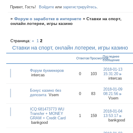
Привет, Гость!
Войдите
или
зарегистрируйтесь
.
»
Форум о заработке в интернете
»
Ставки на спорт,
онлайн лотереи, игры казино
Страница:
«
1
2
Ставки на спорт, онлайн лотереи, игры казино
Последнее
Ответов
Просмотров
сообщение
2018-01-13
Форум букмекеров
0
103
15:31:20
intercas
intercas
2018-01-09
Бонус казино без
0
83
08:21:56
депозита
Vsem
Vsem
ICQ:681473773 WU
2018-01-04
Transfer + MONEY
1
159
13:53:17
GRAM + Credit Card
bankgood
bankgood