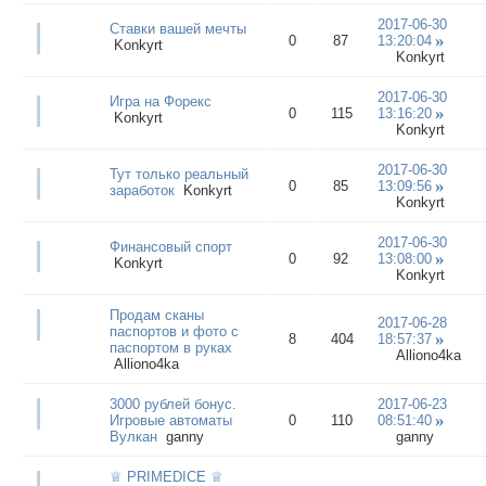
2017-06-30
Ставки вашей мечты
0
87
13:20:04
Konkyrt
Konkyrt
2017-06-30
Игра на Форекс
0
115
13:16:20
Konkyrt
Konkyrt
2017-06-30
Тут только реальный
0
85
13:09:56
заработок
Konkyrt
Konkyrt
2017-06-30
Финансовый спорт
0
92
13:08:00
Konkyrt
Konkyrt
Продам сканы
2017-06-28
паспортов и фото с
8
404
18:57:37
паспортом в руках
Alliono4ka
Alliono4ka
3000 рублей бонус.
2017-06-23
Игровые автоматы
0
110
08:51:40
Вулкан
ganny
ganny
♕ PRIMEDICE ♕