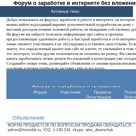
Форум о заработке в интернете без вложени
денег.
Активные темы
Добро пожаловать на форум о заработке и работе в интернете, на котором
можно найти подходящий вариант дополнительной подработки на дому с
высоким доходом помимо основной работы, не вкладывая собственных ден
На форуме вы найдете полезную информацию про сайты и проекты,
предоставляющие удаленную работу и быстрый заработок в сети интернет,
также сможете участвовать в их обсуждении и оставлять свои отзывы. Есл
знаете, что определенный проект или сайт не платит, то указывайте в теме 
это лохотрон, чтобы другие пользователи не попались на развод. Вы смож
начать зарабатывать легкие деньги без вложений и регистрации уже сегодн
Создавайте новые темы, размещайте объявления со своими пригласительн
ссылками и первая прибыль не заставит себя долго ждать.
Форум о заработке в интернете
Форум
Участники
Правила
Поис
Регистрация
Войт
Объявление
ФОРУМ ПРОДАЕТСЯ! ПО ВОПРОСАМ ПРОДАЖИ ОБРАЩАТЬСЯ:
admin@forumbb.ru, ICQ: 1-130-134, skype: alex_derenchuk.