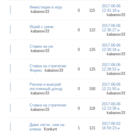
2017-06-06
Инвестиции в игру
0
115
12:41:18
kabanov33
kabanov33
2017-06-06
Играй с умом
0
122
12:36:27
kabanov33
kabanov33
2017-06-06
Ставки на ум
0
125
12:30:34
kabanov33
kabanov33
2017-06-06
Ставка на стратегию
0
125
12:28:52
Форекс
kabanov33
kabanov33
Рискни и выиграй
2017-06-06
постоянный доход
0
150
12:21:50
kabanov33
kabanov33
2017-06-06
Ставка на стратегию
0
118
12:13:38
kabanov33
kabanov33
2017-06-02
Даже легче ,чем на
1
121
16:50:23
кликах
Konkyrt