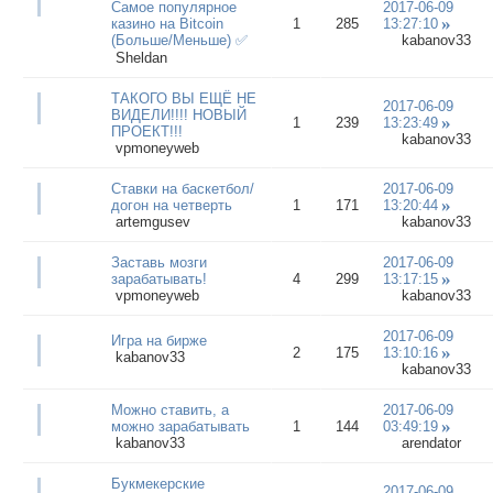
Самое популярное
2017-06-09
казино на Bitcoin
1
285
13:27:10
(Больше/Меньше) ✅
kabanov33
Sheldan
ТАКОГО ВЫ ЕЩЁ НЕ
2017-06-09
ВИДЕЛИ!!!! НОВЫЙ
1
239
13:23:49
ПРОЕКТ!!!
kabanov33
vpmoneyweb
Ставки на баскетбол/
2017-06-09
догон на четверть
1
171
13:20:44
artemgusev
kabanov33
Заставь мозги
2017-06-09
зарабатывать!
4
299
13:17:15
vpmoneyweb
kabanov33
2017-06-09
Игра на бирже
2
175
13:10:16
kabanov33
kabanov33
Можно ставить, а
2017-06-09
можно зарабатывать
1
144
03:49:19
kabanov33
arendator
Букмекерские
2017-06-09