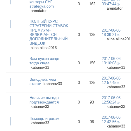
конторы СНГ -
0
162
03:47:44
strategya.com
arendator
arendator
ПОЛНЫЙ КУРС
СТРАТЕГИИ СТАВОК
ПРЕМИУМ+
2017-06-06
ВКЛЮЧАЕТСЯ
0
135
18:39:21
ДОПОЛНИТЕЛЬНЫЙ
alina.ailina201
ВИДЕОК
alina.ailina2016
Вам нужен азарт,
2017-06-06
тогда сюда!
0
156
13:10:08
kabanov33
kabanov33
2017-06-06
Выгодней, чем
0
125
12:57:45
ставки
kabanov33
kabanov33
Наличие выгоды
2017-06-06
подтверждается
0
93
12:56:24
kabanov33
kabanov33
2017-06-06
Помощь игрокам
0
96
12:42:56
kabanov33
kabanov33