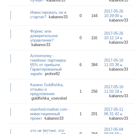
лучше?
kabanov33
kabanov33
2017-05-26
Инвестировать ли в
0
144
10:29:00
стартап?
kabanov33
kabanov33
Форекс или
2017-05-26
доверительное
0
116
10:12:14
управление?
kabanov33
kabanov33
Azinomoney -
гемблинг партнерка
2017-05-18
65% от прибыли.
6
384
11:03:38
Гарантированный
kabanov33
зарабо
prohor82
Казино Goldfishka,
2017-05-18
отзывы и
1
256
11:02:18
предложения
kabanov33
goldfishka_vsevolod
stamford-market.com -
2017-05-11
инвестиционный
1
201
06:31:42
проект
kabanov33
kabanov33
2017-05-04
это не беттинг, это
0
204
09:56:59