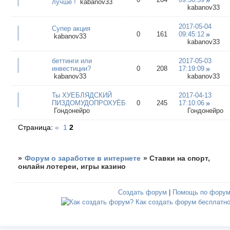
лучше !
kabanov33
kabanov33
2017-05-04
Супер акция
0
161
09:45:12
kabanov33
kabanov33
беттинги или
2017-05-03
инвестиции?
0
208
17:19:09
kabanov33
kabanov33
Ты ХУЕБЛЯДСКИЙ
2017-04-13
ПИЗДОМУДОПРОХУЁБ!!!!!!!!!!!!
0
245
17:10:06
Гондонейро
Гондонейро
Страница:
«
1
2
»
Форум о заработке в интернете
»
Ставки на спорт,
онлайн лотереи, игры казино
Создать форум
|
Помощь по фору