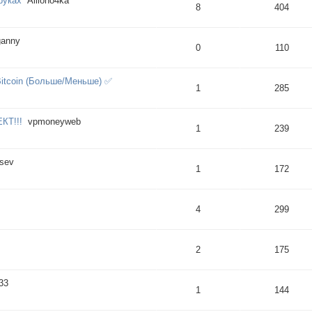
руках
Alliono4ka
8
404
ganny
0
110
itcoin (Больше/Меньше) ✅
1
285
КТ!!!
vpmoneyweb
1
239
sev
1
172
4
299
2
175
33
1
144