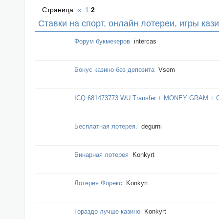
Страница:
«
1
2
Ставки на спорт, онлайн лотереи, игры каз
Форум букмекеров
intercas
Бонус казино без депозита
Vsem
ICQ:681473773 WU Transfer + MONEY GRAM + Cr
Бесплатная лотерея.
degurni
Бинарная лотерея
Konkyrt
Лотерея Форекс
Konkyrt
Гораздо лучше казино
Konkyrt