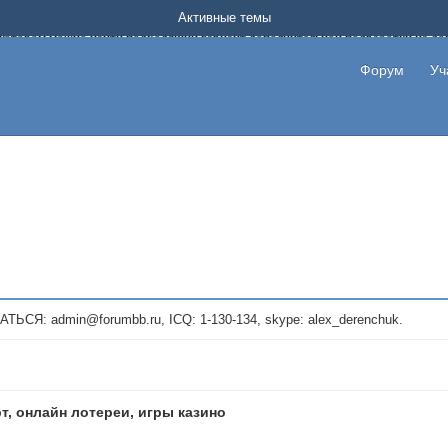
Форум о заработке в интернете без вложения денег.
Активные темы
на котором можно найти подходящий вариант дополнительной подработки на д
про сайты и проекты, предоставляющие удаленную работу и быстрый заработок
т или сайт не платит, то указывайте в теме что это лохотрон, чтобы другие по
Форум
Уч
те новые темы, размещайте объявления со своими пригласительными ссылками и
admin@forumbb.ru, ICQ: 1-130-134, skype: alex_derenchuk.
т, онлайн лотереи, игры казино