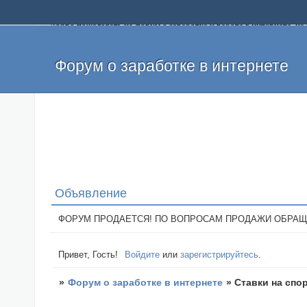
Добро пожаловать на форум о заработке и работе в интернете, 
собственных денег. На форуме вы найдете полезную информацию 
и оставлять свои отзывы. Если вы знаете, что определенный проек
легкие деньги без вложений и регистрации уже сегодня. Создавай
Форум о заработке в интернете
Объявление
ФОРУМ ПРОДАЕТСЯ! ПО ВОПРОСАМ ПРОДАЖИ ОБРАЩАТЬСЯ: 
Привет, Гость!
Войдите
или
зарегистрируйтесь
.
»
Форум о заработке в интернете
»
Ставки на спор