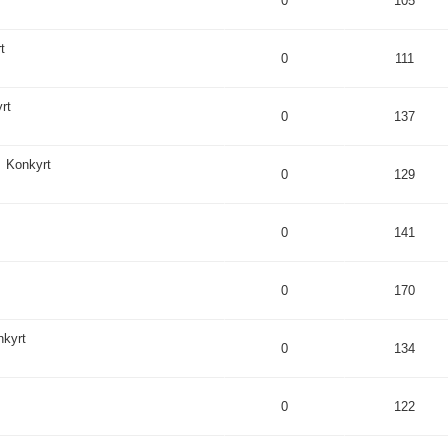
0
105
t
0
111
rt
0
137
Konkyrt
0
129
0
141
0
170
nkyrt
0
134
0
122