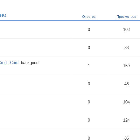
ино
Ответов
Просмотров
0
103
0
83
edit Card
bankgood
1
159
0
48
0
104
0
124
0
86