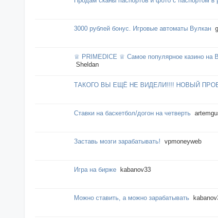
Продам сканы паспортов и фото с паспортом в 
3000 рублей бонус. Игровые автоматы Вулкан
♕ PRIMEDICE ♕ Самое популярное казино на B
Sheldan
ТАКОГО ВЫ ЕЩЁ НЕ ВИДЕЛИ!!!! НОВЫЙ ПРОЕ
Ставки на баскетбол/догон на четверть
artemgu
Заставь мозги зарабатывать!
vpmoneyweb
Игра на бирже
kabanov33
Можно ставить, а можно зарабатывать
kabanov