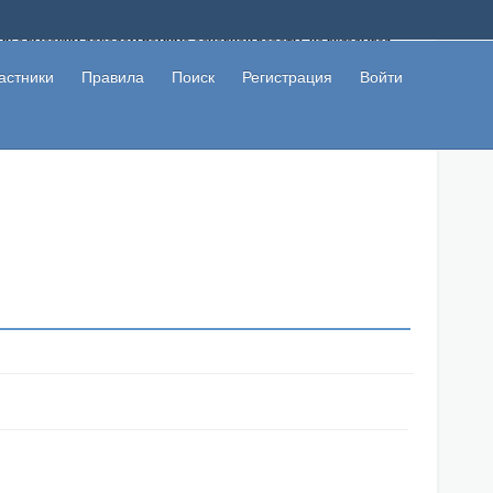
ому с высоким доходом помимо основной работы, не вкладывая
 в сети интернет, а также сможете участвовать в их обсуждении
льзователи не попались на развод. Вы сможете начать зарабатывать
астники
Правила
Поиск
Регистрация
Войти
 первая прибыль не заставит себя долго ждать.