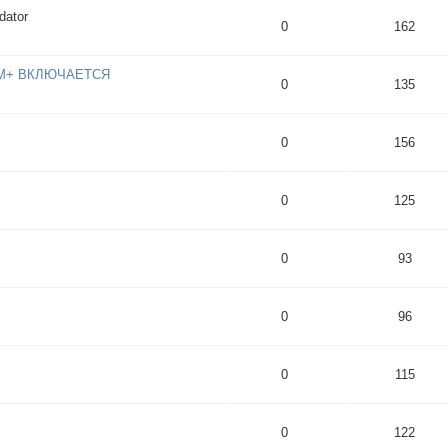
dator
0
162
М+ ВКЛЮЧАЕТСЯ
0
135
0
156
0
125
0
93
0
96
0
115
0
122